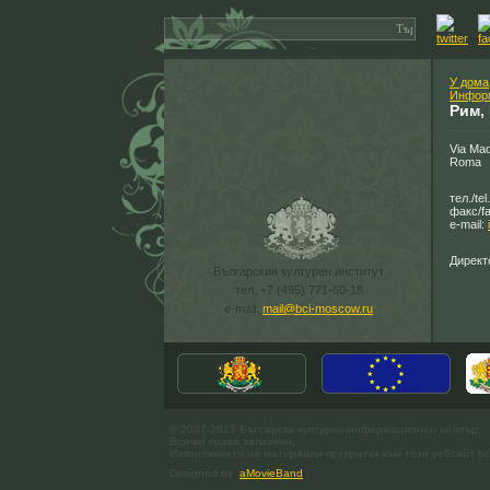
У дома
Информ
Рим,
Via Mad
Roma
тел./te
факс/fa
e-mail:
Директ
Българския културен институт
тел. +7 (495) 771-60-18
e-mail:
mail@bci-moscow.ru
© 2007-2013 Български културно-информационен център.
Всички права запазени.
Използването на материали препратка към този уебсайт bc
Designed by
aMovieBand