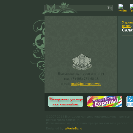
У дома
ястие
/
Сала
Българския културен институт
тел. +7 (495) 771-60-18
e-mail:
mail@bci-moscow.ru
© 2007-2013 Български културно-информационен център.
Всички права запазени.
Използването на материали препратка към този уебсайт bc
Designed by
aMovieBand