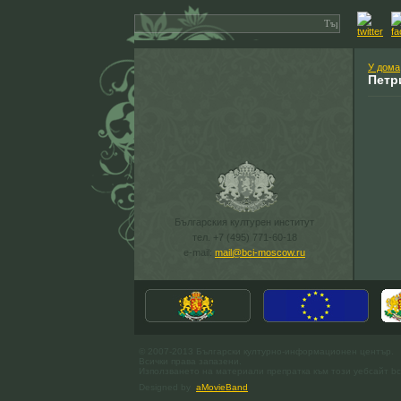
У дома
Петр
Българския културен институт
тел. +7 (495) 771-60-18
e-mail:
mail@bci-moscow.ru
© 2007-2013 Български културно-информационен център.
Всички права запазени.
Използването на материали препратка към този уебсайт bc
Designed by
aMovieBand