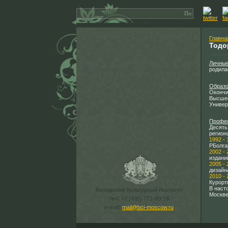
Главна
Тодо
Личные
родила
Образ
Окончи
Высшее
Универ
Профес
Десять
регион
1992 - 
РБолга
2002 - 
издани
2005 - 
дизайн
2010 - 
Курорт
В наст
Болгарский Культурный Институт
Москве
тел. +7 (495) 771-60-18
e-mail:
mail@bci-moscow.ru