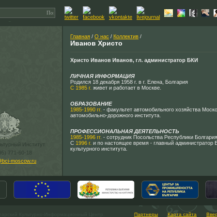
Главная
/
О нас
/
Коллектив
/
Иванов Христо
Христо Иванов Иванов, гл. администратор БКИ
ЛИЧНАЯ ИНФОРМАЦИЯ
Родился 18 декабря 1958 г. в г. Елена, Болгария
С 1985 г.
живет и работает в Москве.
ОБРАЗОВАНИЕ
1985-1990 гг.
- факультет автомобильного хозяйства Моско
автомобильно-дорожного института.
ПРОФЕССИОНАЛЬНАЯ ДЕЯТЕЛЬНОСТЬ
1985-1996 гг.
- сотрудник Посольства Республики Болгария
С
1996 г.
и по настоящее время - главный администратор 
льтурный Институт
культурного института.
95) 771-60-18
@bci-moscow.ru
гарский Культурно-Информационный Центр.
Партнеры
Карта сайта
Вве