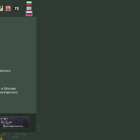
вского
 в Москве
Болгарского
рх