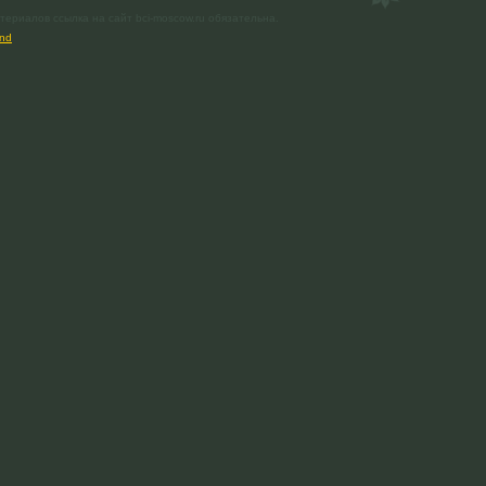
ериалов ссылка на сайт bci-moscow.ru обязательна.
nd