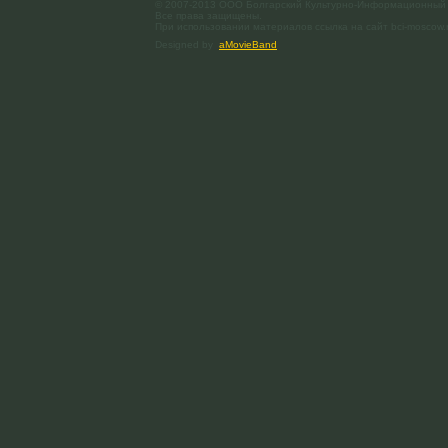
© 2007-2013 ООО Болгарский Культурно-Информационный
Все права защищены.
При использовании материалов ссылка на сайт bci-moscow.
Designed by
aMovieBand