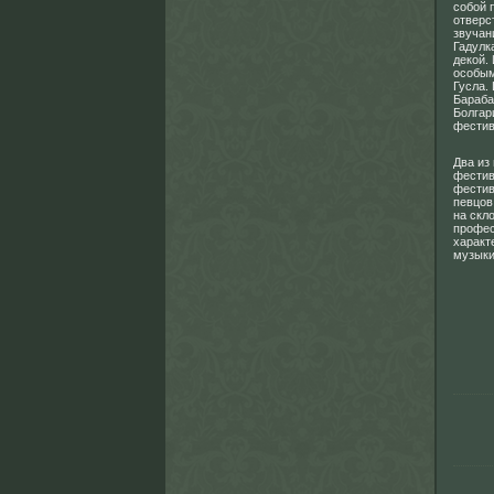
собой 
отверс
звучан
Гадулк
декой.
особым
Гусла.
Бараба
Болгар
фестив
Два из
фестив
фестив
певцов
на скл
профес
характ
музыки