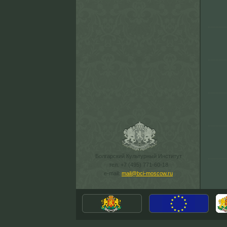
Болгарский Культурный Институт
тел. +7 (495) 771-60-18
e-mail:
mail@bci-moscow.ru