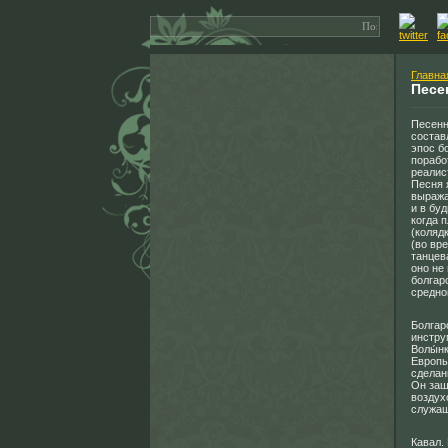
Главна
Песе
Песенн
состав
эпос б
порабо
реалис
Песня 
выража
и в буд
когда 
(коляд
(во вр
танцев
оно не
болгар
средно
Болгар
инстру
Волы́н
Европы
сделан
Он заш
воздух
служащ
Кавал.