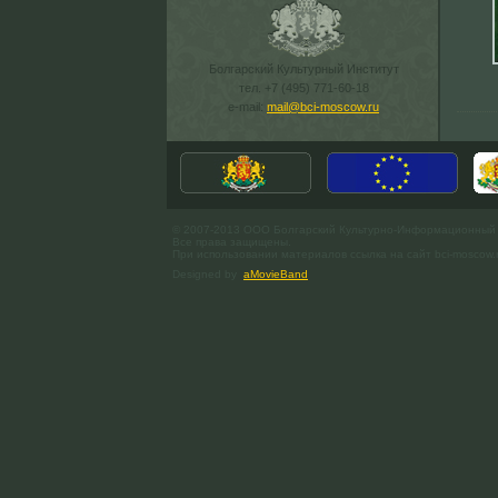
Болгарский Культурный Институт
тел. +7 (495) 771-60-18
e-mail:
mail@bci-moscow.ru
© 2007-2013 ООО Болгарский Культурно-Информационный
Все права защищены.
При использовании материалов ссылка на сайт bci-moscow.
Designed by
aMovieBand