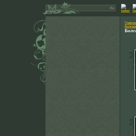
Главна
Болгар
Болг