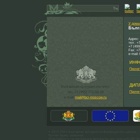
У дома
Бълг
Адрес:
тел.: +
+7 (499
Fax: +7
e-mail:
ИНФ
Проче
ДИП
Българския културен институт
Проче
тел. +7 (495) 771-60-18
e-mail:
mail@bci-moscow.ru
© 2007-2013 Български културно-информационен център.
Всички права запазени.
Използването на материали препратка към този уебсайт bc