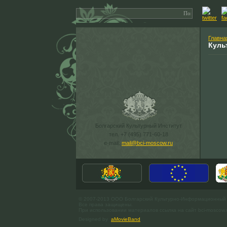
Главна
Куль
Болгарский Культурный Институт
тел. +7 (495) 771-60-18
e-mail:
mail@bci-moscow.ru
© 2007-2013 ООО Болгарский Культурно-Информационный
Все права защищены.
При использовании материалов ссылка на сайт bci-moscow.
Designed by
aMovieBand