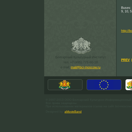
Buses:
9, 10, 
http://b
Болгарский Культурный Институт
PREV
тел. +7 (495) 771-60-18
e-mail:
mail@bci-moscow.ru
© 2007-2013 ООО Болгарский Культурно-Информационный
Все права защищены.
При использовании материалов ссылка на сайт bci-moscow.
Designed by
aMovieBand