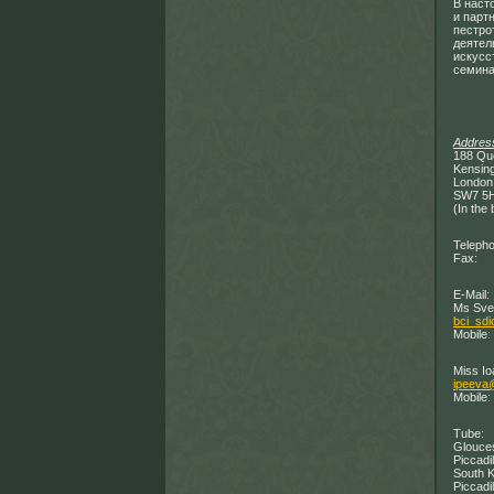
В наст
и парт
пестро
деятел
искусс
семина
Addres
188 Qu
Kensin
London
SW7 5
(In the
Telepho
Fax: 
E-Mail:
Ms Svet
bci_sd
Mobile:
Miss I
ipeeva
Mobile:
Tube:
Glouces
Piccadil
South K
Piccadil