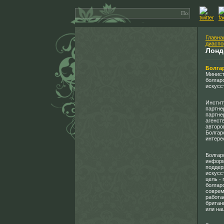
Главна
диаспо
Лонд
Болга
Минист
болгар
искусс
Инстит
партне
партне
агенст
авторо
Болгар
интере
Болгар
информ
поддер
искусс
цель -
болгар
соврем
работа
британ
или на