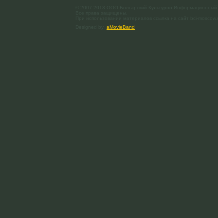
© 2007-2013 ООО Болгарский Культурно-Информационный
Все права защищены.
При использовании материалов ссылка на сайт bci-moscow.
Designed by
aMovieBand