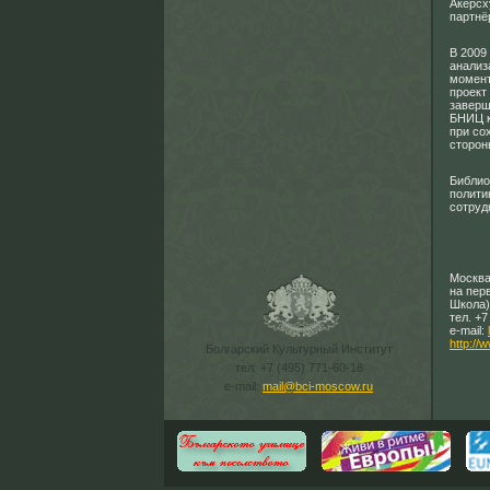
Акерсх
партнё
В 2009
анализ
момент
проект
заверш
БНИЦ к
при со
сторон
Библио
полити
сотруд
Москва
на пер
Школа)
тел. +7
e-mail:
http://
Болгарский Культурный Институт
тел. +7 (495) 771-60-18
e-mail:
mail@bci-moscow.ru