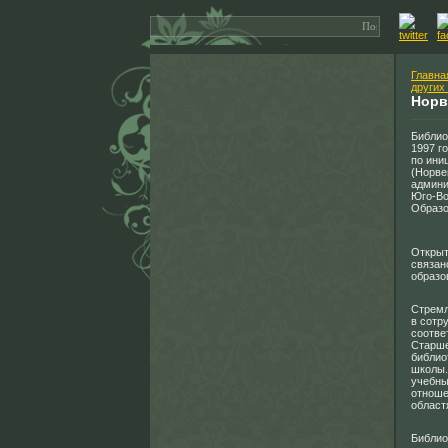
Главна
других
Норв
Библио
1997 г
по ини
(Норве
админи
Юго-Во
Образо
Открыт
связан
образо
Стремл
в сотр
соотве
Старше
библио
школы.
учебны
отноше
област
Библио