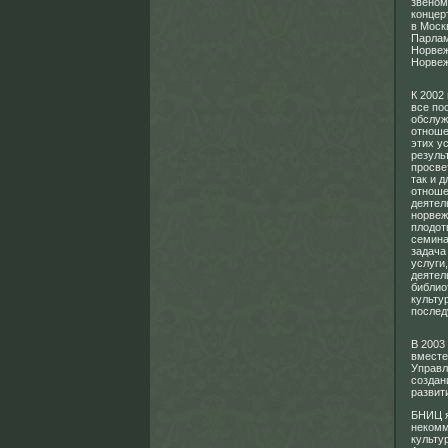
звеном
концер
в Моск
Парлам
Норвеж
Норвеж
К 2002
все по
обслуж
отноше
этих у
резуль
просве
так и 
отноше
деятел
норвеж
плодот
семина
задача
услуги
деятел
библио
культу
послед
В 2003
вместе
Управл
создан
развит
БНИЦ я
некомм
культу