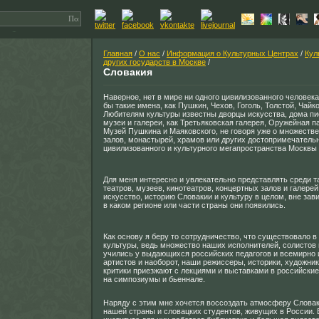
Главная
/
О нас
/
Информация о Культурных Центрах
/
Кул
других государств в Москве
/
Словакия
Наверное, нет в мире ни одного цивилизованного человека
бы такие имена, как Пушкин, Чехов, Гоголь, Толстой, Чайк
Любителям культуры известны дворцы искусства, дома пи
музеи и галереи, как Третьяковская галерея, Оружейная п
Музей Пушкина и Маяковского, не говоря уже о множеств
залов, монастырей, храмов или других достопримечатель
цивилизованного и культурного мегапространства Москвы 
Для меня интересно и увлекательно представлять среди т
театров, музеев, кинотеатров, концертных залов и галере
искусство, историю Словакии и культуру в целом, вне зави
в каком регионе или части страны они появились.
Как основу я беру то сотрудничество, что существовало в
культуры, ведь множество наших исполнителей, солистов 
учились у выдающихся российских педагогов и всемирно
артистов и наоборот, наши режиссеры, историки, художник
критики приезжают с лекциями и выставками в российские
на симпозиумы и бьеннале.
Наряду с этим мне хочется воссоздать атмосферу Словак
нашей страны и словацких студентов, живущих в России.