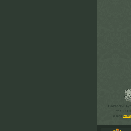
Болгарский Ку
тел. +7 (4
e-mail:
mail