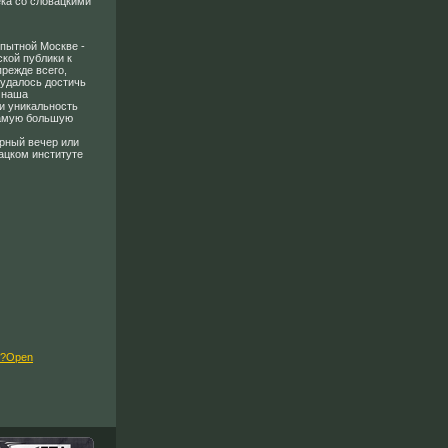
ека со словацкими
пытной Москве -
ской публики к
прежде всего,
 удалось достичь
 наша
 и уникальность
самую большую
урный вечер или
ацком институте
f?Open