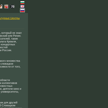
ьтурные Центры
, который не знал
овский или Репин.
сателей, такие
алата Кремля,
е концертных
ностей
и России.
акого множества
й словацкое
симости от того,
 области
и коллективов
 известных
и, деятели кино и
 университеты,
ии для друзей
 В Словацком