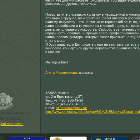
институте для них работает библиотека и большая видеот
фильмами и другими записями.
Представлять словацкую культуру в насыщенной и многоо
это задача трудная, но и приятная. Залог интереса россий
нашему искусству - это не только исторический опыт, но, 
наше своеобразие и те успехи на мировой сцене, которых
деятелям словацкого искусства. Способствует интересу и
сердечность, обаяние, и, прежде всего, профессионализм
наших послов культуры, которые любят приезжать в эту 
страну мира.
Я буду рада, если Вы придете к нам на выставку, литерат
кинопоказ, концерт или другое мероприятие в нашем Слов
в Москве.
Мы ждем Вас!
Анета Маренчикова
, директор
123056 Москва,
ул. 2-я Брестская, д.27,
Тел.: +7 (495) 956-49-28
Факс: +7 (495) 250-40-03
e-mail:
si.moscow@mzv.sk
http://www.simoscow.mfa.sk/App/WCM/ZU/MoskvaSI/main.ns
льтурный Институт
95) 771-60-18
@bci-moscow.ru