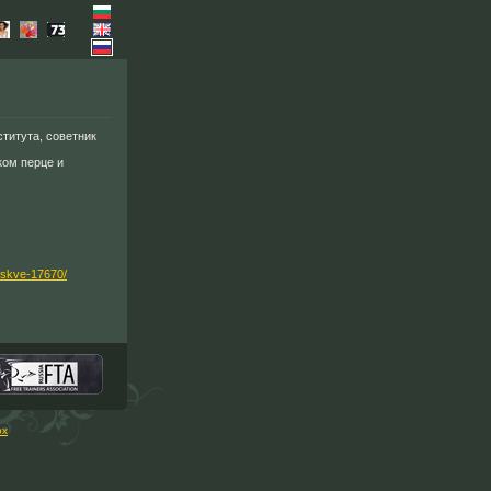
ститута, советник
ком перце и
oskve-17670/
рх