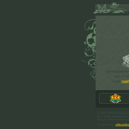
Болгарский Ку
тел. +7 (4
e-mail:
mail
© 2007-2013 ООО Бол
Все права защищены.
При использовании мат
Designed by
aMovieBa