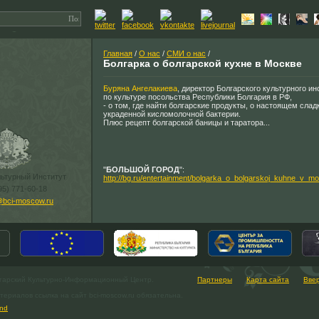
Главная
/
О нас
/
СМИ о нас
/
Болгарка о болгарской кухне в Москве
Буряна Ангелакиева
, директор Болгарского культурного ин
по культуре посольства Республики Болгария в РФ,
- о том, где найти болгарские продукты, о настоящем слад
украденной кисломолочной бактерии.
Плюс рецепт болгарской баницы и таратора...
"
БОЛЬШОЙ ГОРОД
":
льтурный Институт
http://bg.ru/entertainment/bolgarka_o_bolgarskoj_kuhne_v_m
95) 771-60-18
@bci-moscow.ru
гарский Культурно-Информационный Центр.
Партнеры
Карта сайта
Вве
ериалов ссылка на сайт bci-moscow.ru обязательна.
nd