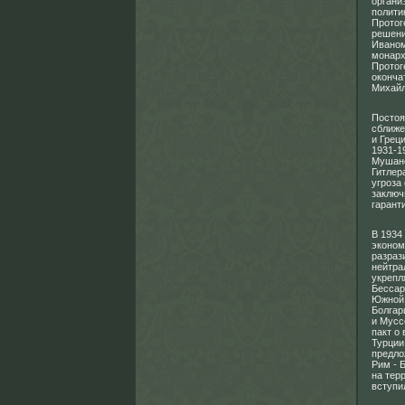
органи
полити
Протог
решени
Иваном
монарх
Протог
оконча
Михайл
Постоя
сближе
и Грец
1931-1
Мушано
Гитлер
угроза
заключ
гарант
В 1934
эконом
разраз
нейтра
укрепл
Бессар
Южной 
Болгар
и Мусс
пакт о
Турции
предло
Рим - 
на тер
вступи