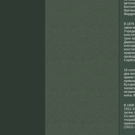
автоно
Батген
британ
Фердин
В 1879
зависи
Учреди
консти
трон п
Дармшт
консер
консти
правле
провод
Сербск
18 сен
два ме
армия 
прямом
Бухаре
захват
незави
князь 
В 1908
1912-1
затем 
Ослабл
«пораб
примкн
(1912)