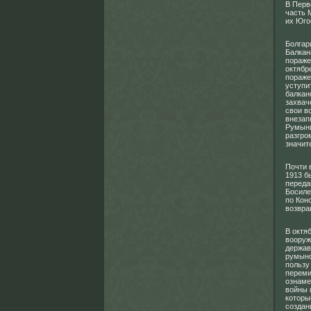
В Перв
часть 
их Юго
Болгар
Балкан
пораже
октябр
пораже
уступи
балкан
захвач
свои в
внезап
Румыни
разгро
значит
Почти 
1913 б
переда
Босиле
по Кон
возвра
В октя
вооруж
держав
румыно
пользу
переми
ознаме
войны 
которы
создан