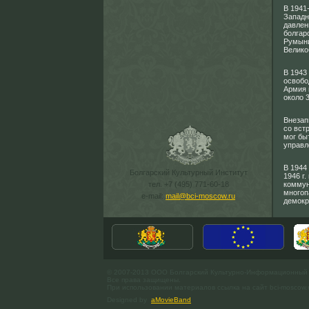
В 1941
Западн
давлен
болгар
Румыни
Велико
В 1943
освобо
Армия 
около 
Внезап
со встр
мог бы
управл
В 1944
Болгарский Культурный Институт
1946 г
тел. +7 (495) 771-60-18
коммун
многоп
e-mail:
mail@bci-moscow.ru
демокр
© 2007-2013 ООО Болгарский Культурно-Информационный
Все права защищены.
При использовании материалов ссылка на сайт bci-moscow.
Designed by
aMovieBand