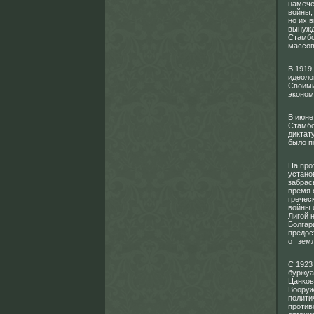
намече
войны,
но их 
вынужд
Стамбо
массов
В 1919
идеоло
Своими
эконом
В июне
Стамбо
диктат
было п
На про
устано
забрас
время 
гречес
войны 
Лигой 
Болгар
предос
от зем
С 1923
буржуа
Цанков
Вооруж
полити
против