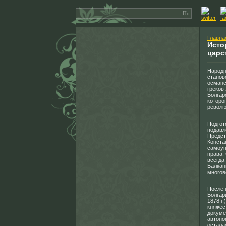
Главна
Исто
царс
Народн
станов
османс
греков
Болгар
которо
револю
Подгот
подавл
Предст
Конста
самоуп
права.
всегда
Балкан
многов
После 
Болгар
1878 г
княжес
докуме
автоно
остала