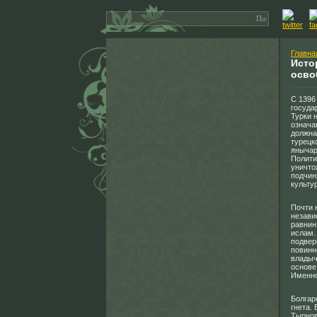
Главна
Исто
осво
С 1396
госуда
Турки 
означа
должна
турецк
янычар
Полити
уничто
подчин
культу
Почти 
незави
равнин
ислам.
подвер
повинн
владыч
основе
Именно
Болгар
гнета. 
Тырнов