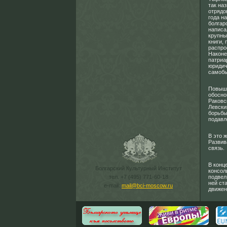
так на
отрядо
года н
болгар
написа
крупны
книги,
распро
Наконе
патриа
юридич
самобы
Повыше
обосно
Раковс
Левски
борьбы
подавл
В это 
Развив
связь.
В конц
Болгарский Культурный Институт
консол
тел. +7 (495) 771-60-18
подвел
ней ст
e-mail:
mail@bci-moscow.ru
движен