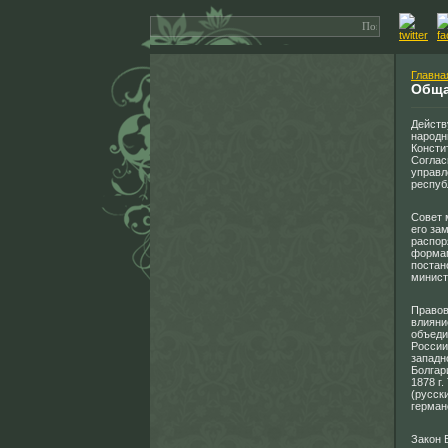
Главна
Обща
Действ
народн
Констит
Соглас
управл
респуб
Совет 
его за
распор
формам
постан
минист
Правов
влияни
объеди
России
западн
Болгар
1878 г
(русск
герман
Закон 