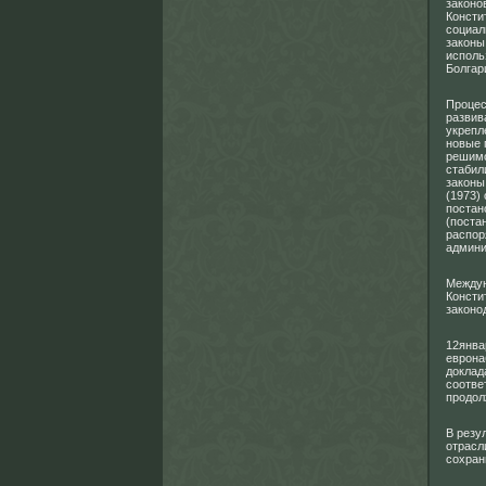
законо
Консти
социал
законы
исполь
Болгар
Процес
развива
укрепл
новые 
решимо
стабил
законы
(1973)
постан
(поста
распор
админи
Междун
Консти
законо
12янва
еврона
доклад
соотве
продол
В резу
отрасл
сохран