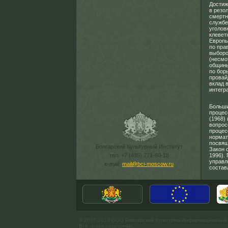
Достиж
в резо
смертн
службе
уголов
клевет
Европы
по пра
выборо
(несмо
общины
по бор
провай
вклад 
интегр
Больши
процес
(1968)
вопрос
процес
нормат
посвящ
Болгарский Культурный Институт
Закон 
тел. +7 (495) 771-60-18
1996).
управл
e-mail:
mail@bci-moscow.ru
состав
© 2007-2013 ООО Болгарский Культурно-Информационный
Все права защищены.