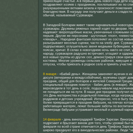
приносящие счастье. А в первый день нового года дети хо
поздравляют хозяев с праздником, похлопывают их по спи
разукрашенными ветками кизила и произносят пожелания 
благоденствия. В награду они получают деньги и сладости
обычай, называемый Сурвакари.
В Западной Болгарии живет также карнавальный новогодн
сурвакары. Дружины ряженых парней ходят по дворам. Не
надевают звероподобные маски, увенчанные сложными с
перьев. Другие же персонажи - шуточные: «поп», «невеста
«лекарь»... Народная фантазия пополняет их состав новы
разыгрывают веселые сценки, часто на злобу дня. Сурвак
подпрыгивают, оглушительно звеня медными бубенцами, 
поясах, кричат. В селах в новогоднюю ночь никто не спит,
народу, сурвакаров радушно встречают, угощают и одари
все новые группы из других сел, демонстрируя свои ориг
костюмы. Многие уроженцы сельских районов, живущие в 
отпуска, чтобы приехать в родное село и принять участие 
8 января
- «Бабий день». Женщины заменяют мужчин в их
досуге (вечеринки и междусобойчики), мужчины сидят до
праздник, общий для болгаров и жителей Северной Греци
специальный праздник повитух - бабин день (в январе). 
верховодили в тот день в селе, подшучивали над мужчина
не попадаться им на пути. В наши дни праздник получил н
это День материнства и родильной помощи, когда награжд
роддомов и детских учреждений. Интересно, что в быту ба
более превращается в праздник бабушек, на плечах котор
работающих матерях, лежат большие заботы по воспитани
Велинграде бабушки устраивают веселый и шумный карна
14 февраля
- день виноградарей Трифон Зарезан. Виногр
подрезают и брызгают вином для того, чтобы урожай был в
февраля по всей стране отмечается день Трифона Зареза
широко празднуют его в винодельческих районах. Люди "з