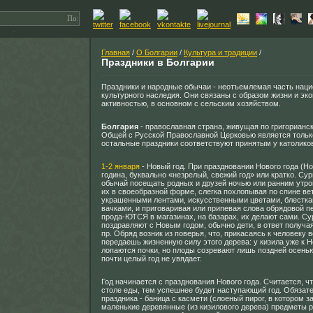
Главная
/
О Болгарии
/
Культура и традиции
/
Праздники в Болгарии
Праздники и народные обычаи - неотъемлемая часть наци
культурного наследия. Они связаны с образом жизни и эк
активностью, в основном с сельским хозяйством.
Болгария
- православная страна, живущая по григорианс
Общей с Русской Православной Церковью является только
остальные праздники соответствуют принятым у католико
1-2 января
- Новый год. При праздновании Нового года (Но
година, буквально «незрелый, свежий год» или кратко. Су
обычай посещать родных и друзей ночью или ранним утро
их в своеобразной форме, слегка похлопывая по спине ве
украшенными лентами, искусственными цветами, блесткам
вачками, и приговаривая или припевая слова обрядовой п
прода-ЮТСЯ в магазинах, на базарах, их делают сами. Сурв
поздравляют с Новым годом, обычно дети, в ответ получая
пр. Обряд возник из поверья, что, прикасаясь к человеку в
передаешь жизненную силу этого дерева: у кизила уже к 
лопаются почки, но плоды созревают лишь поздней осенью,
почти целый год не увядает.
Год начинается с празднования Нового года. Считается, ч
столе еды, тем успешнее будет наступающий год. Обязат
праздника - баница с касмети (слоеный пирог, в котором з
маленькие деревянные (из кизилового дерева) предметы 