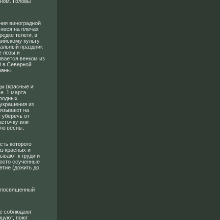
ином. Головы
ния виноградной
 неся на плечах
редке телеги, в
кийскому культу
иальный праздник
е лозы и
ивается венком из
й в Северной
раны.
цы (красные и
е. 1 марта
ародных
 украшения из
вязывают на
 уберечь от
асточку или
ло весны.
сть которого
з красных и
ывают к груди и
росто ссученные
летие (дожить до
, посвященный
ые соблюдают
нцуют, поют