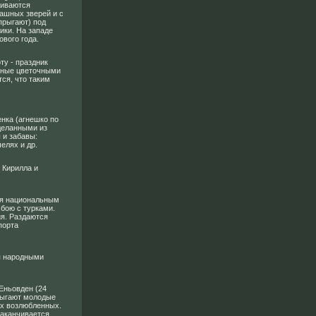
аиваются
ашных зверей и с
прыгают) под
ики. На западе
вого года.
ту - праздник
нные цветочными
тся, что таким
енка (агнешко по
деланными из
 и забавы:
елях и др.
 Кирилла и
тся национальным
 бою с турками.
ия. Раздаются
порта
я народными
Еньовден (24
прыгают молодые
их возлюбленных.
заканчивается