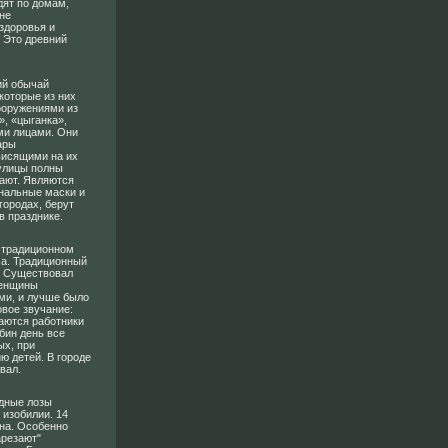
дят по домам,
не
здоровья и
. Это древний
ий обычай
которые из них
ооружениями из
», «цыганка»,
ми лицами. Они
ары
висящими на их
 улицы полны
вают. Являются
инальные маски и
городах, берут
в празднике.
 традиционном
ма. Традиционный
и. Существовал
Женщины
ми, и лучше было
овое звучание:
аются работники
бин день все
ых, при
ю детей. В городе
вал.
адные лозы
 изобилии. 14
на. Особенно
арезают"