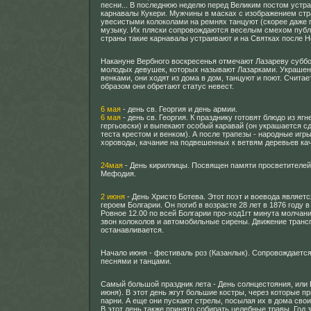
песни... В последнюю неделю перед Великим постом устр
карнавалы Кукери. Мужчины в масках с изображением стр
увесистыми колоколами на ремнях танцуют (скорее даже 
музыку. Их пляски сопровождаются веселым смехом публ
страны такие карнавалы устраивают и на Святках после Но
Накануне Вербного воскресенья отмечают Лазареву суббо
молодых девушек, которых называют Лазарками. Украше
венками, они ходят из дома в дом, танцуют и поют. Считае
образом они обретают статус невест.
6 мая
- день св. Георгия и день армии.
6 мая
- день св. Георгия. К празднику готовят блюдо из ягн
гергьовски) и выпекают особый каравай (он украшается с
теста крестом и венком). А после трапезы - народные игры
хороводы, качание на подвешенных к ветвям деревьев кач
24мая
- День кириллицы. Посвящен памяти просветителей
Мефодия.
2 июня
- День Христо Ботева. Этот поэт и воевода являе
героем Болгарии. Он погиб в возрасте 28 лет в 1876 году в
Ровное 12.00 по всей Болгарии про-ход1гт минута молчан
звон колоколов и автомобильные сирены. Движение транс
останавливается.
Начало июня - фестиваль роз (Казанлык). Сопровождаетс
песнями и танцами.
Самый большой праздник лета - День солнцестояния, или 
июня). В этот день жгут большие костры, через которые 
парни. А еще они пускают стрелы, посылая их в дома сво
В этот день также принято собирать целебные травы. Год 