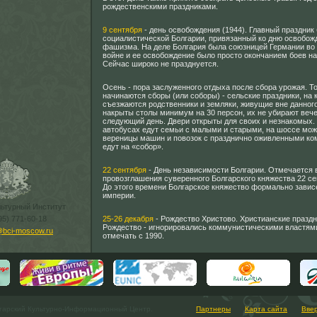
рождественскими праздниками.
9 сентября
- день освобождения (1944). Главный праздни
социалистической Болгарии, привязанный ко дню освобож
фашизма. На деле Болгария была союзницей Германии во
войне и ее освобождение было просто окончанием боев на
Сейчас широко не празднуется.
Осень - пора заслуженного отдыха после сбора урожая. То
начинаются сборы (или соборы) - сельские праздники, на 
съезжаются родственники и земляки, живущие вне данного
накрыты столы минимум на 30 персон, их не убирают вече
следующий день. Двери открыты для своих и незнакомых. 
автобусах едут семьи с малыми и старыми, на шоссе мож
вереницы машин и повозок с празднично оживленными ко
едут на «собор».
22 сентября
- День независимости Болгарии. Отмечается 
провозглашения суверенного Болгарского княжества 22 се
До этого времени Болгарское княжество формально завис
империи.
льтурный Институт
95) 771-60-18
25-26 декабря
- Рождество Христово. Христианские праздн
Рождество - игнорировались коммунистическими властями
@bci-moscow.ru
отмечать с 1990.
гарский Культурно-Информационный Центр.
Партнеры
Карта сайта
Вве