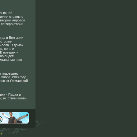
к бывшей
дения страны от
 второй мировой
 ее территории.
гда в Болгарии
которые
 села. В домах
р, ночь и
В поездах и
но видеть
мпаниями: все
в годовщину
нтября 1908 года.
ело от Османской
ики - Пасха и
, их стали вновь
рх