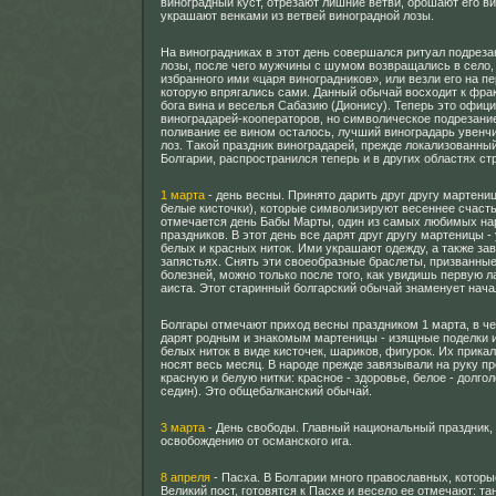
виноградный куст, отрезают лишние ветви, орошают его в
украшают венками из ветвей виноградной лозы.
На виноградниках в этот день совершался ритуал подреза
лозы, после чего мужчины с шумом возвращались в село,
избранного ими «царя виноградников», или везли его на пе
которую впрягались сами. Данный обычай восходит к фра
бога вина и веселья Сабазию (Дионису). Теперь это офиц
виноградарей-кооператоров, но символическое подрезани
поливание ее вином осталось, лучший виноградарь увенч
лоз. Такой праздник виноградарей, прежде локализованны
Болгарии, распространился теперь и в других областях ст
1 марта
- день весны. Принято дарить друг другу мартени
белые кисточки), которые символизируют весеннее счасть
отмечается день Бабы Марты, один из самых любимых н
праздников. В этот день все дарят друг другу мартеницы -
белых и красных ниток. Ими украшают одежду, а также за
запястьях. Снять эти своеобразные браслеты, призванные
болезней, можно только после того, как увидишь первую л
аиста. Этот старинный болгарский обычай знаменует нача
Болгары отмечают приход весны праздником 1 марта, в че
дарят родным и знакомым мартеницы - изящные поделки и
белых ниток в виде кисточек, шариков, фигурок. Их прикал
носят весь месяц. В народе прежде завязывали на руку п
красную и белую нитки: красное - здоровье, белое - долго
седин). Это общебалканский обычай.
3 марта
- День свободы. Главный национальный праздник
освобождению от османского ига.
8 апреля
- Пасха. В Болгарии много православных, котор
Великий пост, готовятся к Пасхе и весело ее отмечают: та