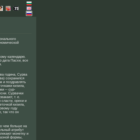
онального
ономической
кому календарю.
 дата Пасхи, все
в.
ва година, Сурва
рва) сохранился
м и поздравлять
точками кизила,
и -- сур-
есни. Сурвачки
акают, т. е.
 сласти, орехи и
еточкой кизила,
Новому году
 так что он
то чем больше на
ельный атрибут
апекают монетку и
разной формы,