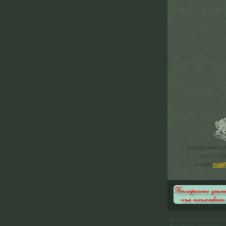
Болгарский Ку
тел. +7 (4
e-mail:
mail
© 2007-2013 ООО Бол
Все права защищены.