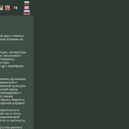
ем двух главных
зное влияние на
ьтуры, литературы
их писателей и
 Багряны),
стора,
 др.) приобрели
иянием различных
лавянской и
азвития культуры
рский народ
 принадлежит к
ся самым
 братья Кирилл и
лгарский алфавит
рамотности в
ая так в честь
средневековой
тся, в частности,
,
усства раннего