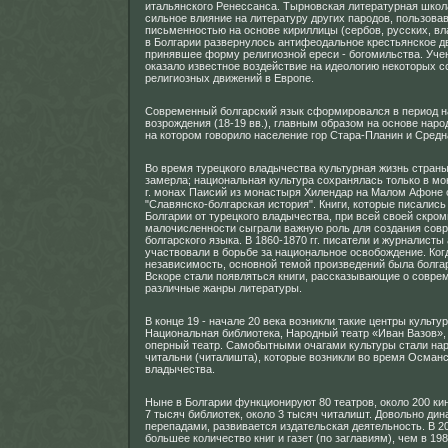
итальянского Ренессанса. Тырновская литературная школ
сильное влияние на литературу других пародов, пользов
письменностью на основе кириллицы (сербов, русских, влах
в Болгарии развернулось антифеодальное крестьянское д
принявшее форму религиозной ереси - богомильства. Уче
оказало известное воздействие на идеологию некоторых с
религиозных движений в Европе.
Современный болгарский язык сформировался в период н
возрождения (18-19 вв.), главным образом на основе наро
на котором говорило население гор Стара-Планин и Средн
Во время турецкого владычества культурная жизнь страны
замерла; национальная культура сохранялась только в мо
г. монах Паисий из монастыря Хилендар на Малом Афоне 
"Славянско-болгарская история". Книги, которые писалис
Болгарии от турецкого владычества, при всей своей скром
малочисленности сыграли важную роль для создания сов
болгарского языка. В 1860-1870 гг. писатели и журналисты
участвовали в борьбе за национальное освобождение. Ког
независимость, основной темой произведений была болга
Вскоре стали появляться книги, рассказывающие о совре
различные жанры литературы.
В конце 19 - начале 20 века возникли такие центры культур
Национальная библиотека, Народный театр «Иван Вазов»,
оперный театр. Самобытными очагами культуры стали на
читальни (читалишта), которые возникли во время Османс
владычества.
Ныне в Болгарии функционируют 80 театров, около 200 к
7 тысяч библиотек, около 3 тысяч читалишт. Довольно дин
перепадами, развивается издательская деятельность. В 2
большее количество книг и газет (по заглавиям), чем в 1