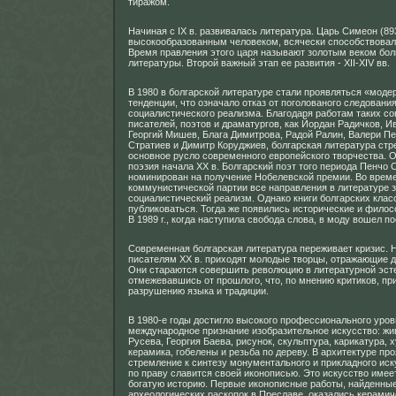
тиражом.
Начиная с IX в. развивалась литература. Царь Симеон (89
высокообразованным человеком, всячески способствовал
Время правления этого царя называют золотым веком бол
литературы. Второй важный этап ее развития - XII-XIV вв.
В 1980 в болгарской литературе стали проявляться «моде
тенденции, что означало отказ от поголованого следовани
социалистического реализма. Благодаря работам таких с
писателей, поэтов и драматургов, как Йордан Радичков, И
Георгий Мишев, Блага Димитрова, Радой Ралин, Валери Пе
Стратиев и Димитр Коруджиев, болгарская литература стр
основное русло современного европейского творчества. 
поэзия начала XX в. Болгарский поэт того периода Пенчо 
номинирован на получение Нобелевской премии. Во врем
коммунистической партии все направления в литературе 
социалистический реализм. Однако книги болгарских кла
публиковаться. Тогда же появились исторические и фило
В 1989 г., когда наступила свобода слова, в моду вошел п
Современная болгарская литература переживает кризис. 
писателям XX в. приходят молодые творцы, отражающие д
Они стараются совершить революцию в литературной эст
отмежевавшись от прошлого, что, по мнению критиков, пр
разрушению языка и традиции.
В 1980-е годы достигло высокого профессионального уров
международное признание изобразительное искусство: ж
Русева, Георгия Баева, рисунок, скульптура, карикатура,
керамика, гобелены и резьба по дереву. В архитектуре пр
стремление к синтезу монументального и прикладного иск
по праву славится своей иконописью. Это искусство имее
богатую историю. Первые иконописные работы, найденны
археологических раскопок в Преславе, оказались керами