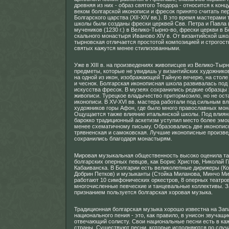
древняя из них - образ святого Теодора - относится к конц
веком болгарской иконописи и фресок принято считать пе
Болгарского царства (XII-XIV вв.). В это время мастерами
школы были созданы фрески церквей Свв. Петра и Павла (X
мучеников (1230 г.) в Велико-Тырно-во, фрески церкви в Бо
скального монастыря Иваново XIV в. От византийской шк
тырновская отличается простотой композицией и строгост
святых кажутся менее стилизованными.
Уже в XIII в. на произведениях живописцев из Велико-Тыр
предметы, которые не увидишь у византийских художников
на одной из икон, изображающей Тайную вечерю, на столе
и чеснок. Болгарская иконописная школа развивалась под
искусства фресок. В музеях сохранились редкие образцы 
живописи. Турецкое владычество притормозило, но не ост
иконописи. В XV-XVI вв. мастера работали под сильным в
художников горы Афон, где было много православных мон
Ощущается также влияние итальянской школы. Под влиян
барокко традиционный аскетизм уступил место более эмо
менее схематичному письму. Образовались две иконопис
трявненская и самоковская. Лучшие иконописные произв
сохранились благодаря монастырям.
Мировая музыкальная общественность высоко оценила т
болгарских оперных певцов, как Борис Христов, Николай Г
Кабаиванска. В Болгарии есть великолепные дирижеры (Ко
Добрин Петков) и музыканты (Стойка Миланова, Минчо Мин
работают 10 симфонических оркестров, 8 оперных театров
многочисленные певческие и танцевальные коллективы. 
признанием пользуется болгарская хоровая музыка.
Традиционная болгарская музыка хорошо известна на Зап
национального пения - это, как правило, в унисон звучащие
отвечающий солисту. Свои национальные песни есть в ка
страны. Существуют песни, которые исполняются по случ