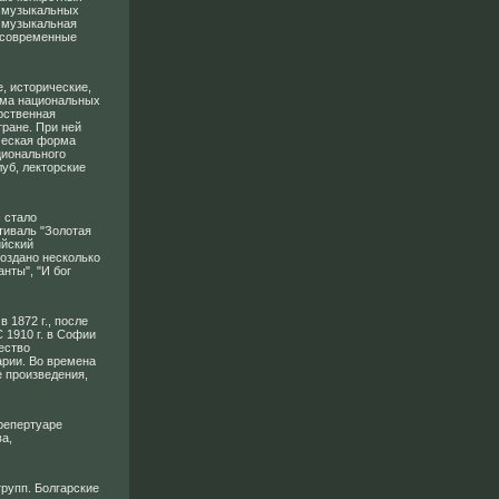
и музыкальных
я музыкальная
 современные
, исторические,
ома национальных
рственная
тране. При ней
ческая форма
ционального
луб, лекторские
с стало
тиваль "Золотая
ийский
оздано несколько
нты", "И бог
 1872 г., после
 1910 г. в Софии
ество
арии. Во времена
 произведения,
 репертуаре
а,
рупп. Болгарские