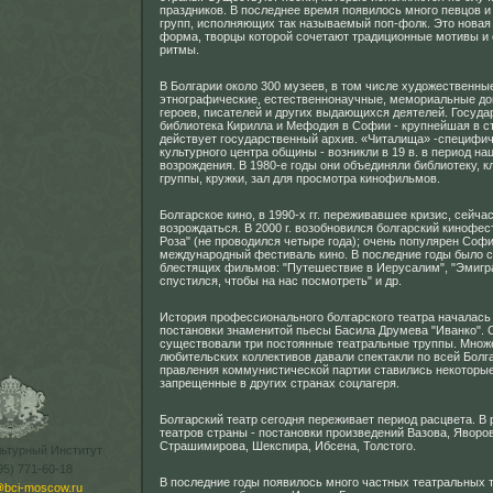
праздников. В последнее время появилось много певцов 
групп, исполняющих так называемый поп-фолк. Это нова
форма, творцы которой сочетают традиционные мотивы и
ритмы.
В Болгарии около 300 музеев, в том числе художественные
этнографические, естественнонаучные, мемориальные д
героев, писателей и других выдающихся деятелей. Госуда
библиотека Кирилла и Мефодия в Софии - крупнейшая в с
действует государственный архив. «Читалища» -специфи
культурного центра общины - возникли в 19 в. в период на
возрождения. В 1980-е годы они объединяли библиотеку, к
группы, кружки, зал для просмотра кинофильмов.
Болгарское кино, в 1990-х гг. переживавшее кризис, сейча
возрождаться. В 2000 г. возобновился болгарский кинофес
Роза" (не проводился четыре года); очень популярен Соф
международный фестиваль кино. В последние годы было с
блестящих фильмов: "Путешествие в Иерусалим", "Эмигра
спустился, чтобы на нас посмотреть" и др.
История профессионального болгарского театра началась в
постановки знаменитой пьесы Басила Друмева "Иванко". С
существовали три постоянные театральные труппы. Множ
любительских коллективов давали спектакли по всей Болг
правления коммунистической партии ставились некоторые
запрещенные в других странах соцлагеря.
Болгарский театр сегодня переживает период расцвета. В
театров страны - постановки произведений Вазова, Яворов
Страшимирова, Шекспира, Ибсена, Толстого.
льтурный Институт
95) 771-60-18
В последние годы появилось много частных театральных т
@bci-moscow.ru