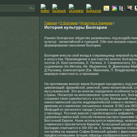
Главная
/
О Болгарии
/
Культура и традиции
/
История культуры Болгарии
Раннее болгарское общество развивалось под воздействи
культур - византийской и турецкой. Обе они оказали серье
формирование населения Болгарии.
Болгария внесла свой вклад в сокровищницу мировой кул
и искусства. Произведения и мастерство многих болгарск
поэтов (А. Константинова, Е. Пелина, X. Смирненского, Ел.
художников (Ан.Митова, Ив. Мырквички, В. Димитрова-Май
Д.Узунова), композиторов (Ем. Манолова, П. Владигерова и
мировую известность и признание.
На протяжении многих веков Болгария находилась под вл
цивилизаций: фракийской, римской, греко-византийской, с
мусульманской. Это во многом определило особенности р
страны. Несмотря на многовековое чужеземное иго, болга
сохранил свою самобытность и культуру. Болгарский язык
южнославянской группе индоевропейской семьи и являет
древним из славянских письменных языков. В 862 или 863
Мефодий из греческого города Салоники создали старобо
(глаголицу). Русская версия староболгарского алфавита
(церковнославянский) способствовала распространению г
Восточной Европе. Ныне используется кириллица, названн
славянского просветителя Кирилла. Культурный расцвет 
Болгарии отмечается в XIII-XIV вв. К этому времени относи
постройка на окраине Софии Боянской церкви с фресками
предвосхитившими лучшие образцы изобразительного иск