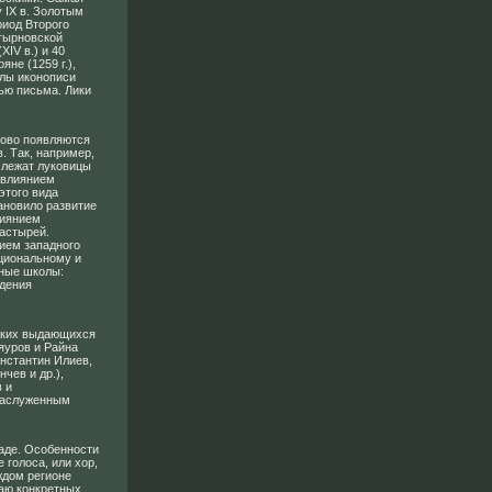
у IX в. Золотым
риод Второго
 тырновской
IV в.) и 40
яне (1259 г.),
олы иконописи
ью письма. Лики
ново появляются
. Так, например,
 лежат луковицы
 влиянием
этого вида
ановило развитие
лиянием
астырей.
ием западного
циональному и
ные школы:
едения
аких выдающихся
яуров и Райна
нстантин Илиев,
чев и др.),
 и
Заслуженным
аде. Особенности
 голоса, или хор,
ждом регионе
аю конкретных