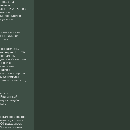
а оказала
авшихся
ов). В X--XIII вв.
вижение,
ние богомилов
оциально-
ационального
дного диалекта,
а-Гора.
 практически
настырях. В 1762
создал труд
ь до освобождения
ности и
ременного
 активно
да страна обрела
рская история.
менных событиях,
ы, как
 Болгарский
родные клубы-
кого
иносалонов, свыше
амично, хотя и с
000 издавалось
989, но меньшим