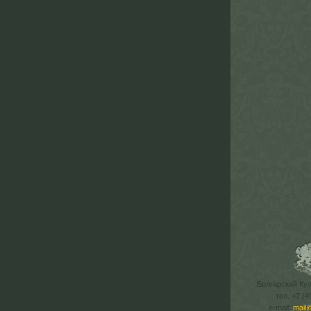
Болгарский Ку
тел. +7 (4
e-mail:
mail