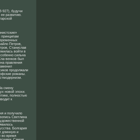
3-927), будучи
 ее развитию.
гарской
рнистские»
я принципам
овременных
вайло Петров,
тров, Станислав
емилась войти в
Особенно сильна
Сла-венков был
ена правления
заменил
ссиков продолжали
софские романы.
остмодернизм.
На смену
ух новой эпохи.
етике, полностью
иводит к
ня и получило
ивопись Светлина
 художественной
оявилось
усства. Болгария
т длинную и
е во время
ческими. Самая