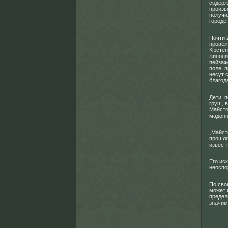
содерж
произв
получи
городе
Почти 
провел
Кюстен
живопи
пейзаж
поле, 
несут 
благод
Дети, 
груш, 
Майсто
мадонн
„Майст
прошло
извест
Его ис
неоспо
По сво
может 
предел
значим