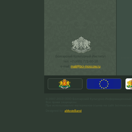
Болгарский Культурный Институт
тел. +7 (495) 771-60-18
e-mail:
mail@bci-moscow.ru
© 2007-2013 ООО Болгарский Культурно-Информационный
Все права защищены.
При использовании материалов ссылка на сайт bci-moscow.
Designed by
aMovieBand