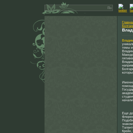
Главна
Болгар
Влад
Владим
уникал
темы и
Владим
Македо
пятиве
Владим
наприм
Болгар
которы
Именно
помощи
Госуда
академ
студен
начали
Еще до
Флорен
Подобн
знаком
Талант
Крейн,