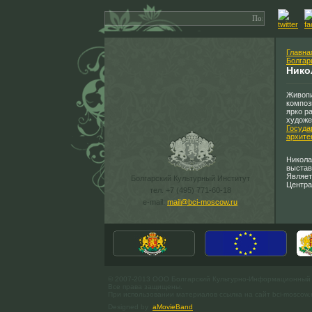
Главна
Болгар
Нико
Живопи
композ
ярко р
художе
Госуда
архите
Никола
выстав
Являет
Болгарский Культурный Институт
Центра
тел. +7 (495) 771-60-18
e-mail:
mail@bci-moscow.ru
© 2007-2013 ООО Болгарский Культурно-Информационный
Все права защищены.
При использовании материалов ссылка на сайт bci-moscow.
Designed by
aMovieBand