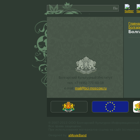
Главна
Болгар
Болг
Болгарский Культурный Институт
тел. +7 (495) 771-60-18
e-mail:
mail@bci-moscow.ru
© 2007-2013 ООО Болгарский Культурно-Информационный
Все права защищены.
При использовании материалов ссылка на сайт bci-moscow.
Designed by
aMovieBand