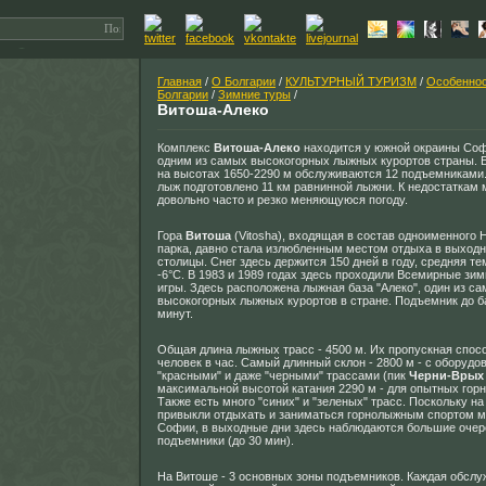
Главная
/
О Болгарии
/
КУЛЬТУРНЫЙ ТУРИЗМ
/
Особеннос
Болгарии
/
Зимние туры
/
Витоша-Алеко
Комплекс
Витоша-Алеко
находится у южной окраины Соф
одним из самых высокогорных лыжных курортов страны. Б
на высотах 1650-2290 м обслуживаются 12 подъемниками.
лыж подготовлено 11 км равнинной лыжни. К недостаткам 
довольно часто и резко меняющуюся погоду.
Гора
Витоша
(Vitosha), входящая в состав одноименного
парка, давно стала излюбленным местом отдыха в выходн
столицы. Снег здесь держится 150 дней в году, средняя т
-6°С. В 1983 и 1989 годах здесь проходили Всемирные зи
игры. Здесь расположена лыжная база "Алеко", один из с
высокогорных лыжных курортов в стране. Подъемник до б
минут.
Общая длина лыжных трасс - 4500 м. Их пропускная спос
человек в час. Самый длинный склон - 2800 м - с оборуд
"красными" и даже "черными" трассами (пик
Черни-Врых
максимальной высотой катания 2290 м - для опытных гор
Также есть много "синих" и "зеленых" трасс. Поскольку н
привыкли отдыхать и заниматься горнолыжным спортом м
Софии, в выходные дни здесь наблюдаются большие очер
подъемники (до 30 мин).
На Витоше - 3 основных зоны подъемников. Каждая обслу