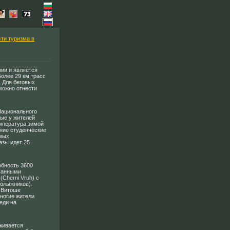
ти туризма в
ии и является
олее 29 км трасс
 Для беговых
можно отнести
 Национального
ые у жителей
емпература зимой
мние студенческие
амых
азы идет 25
обность 3600
ованными
(Cherni Vruh) с
нолыжников).
а Витоше
ногие жители
еди на
живается