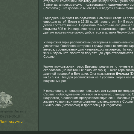
отдельной компанией, поэтому для каждой зоны нужно пок
Завсегдатаи рекомендуют пользоваться подъемниками з
(Romanski) - их довольно много и они ведут к самым луч
Однодневный билет на подъемник Романски стоит 13 евро
евро для детей. Билет с 12:30 до 16 часов стоит 8 и 5 евр
детей соответственно. Подъемник 2-местный, его длина 1
подъема 505 м. На вершине горы вы окажетесь через 15 м
другом подъемнике можно добраться и до пика Черни-Вры
У подножия горы расположены рестораны в национальном 
дискотеки. Особенно интересны традиционные зимние ка
вечера, соревнования для начинающих лыжников. Но нас
жизни здесь нет, любители погулять до утра отправляются
Софию.
Кроме горнолыжных трасс Витоша предлагает отличные 
скалолазов (на восточных склонах горы). Также гора зна
длинной пещерой в Болгарии. Она называется
Духлата
(D
на 17,5 км. Пещера расположена на 7 уровнях, через нее п
подземных рек.
К сожалению, в последние несколько лет курорт не модерн
Сервис и оборудование отстают от мировых стандартов. О
недорогие, в основном предоставляющие лишь базовые удо
желает устроиться покомфортнее, размещаются в Софии 
Симеоново (Simeonovo) и Драгалевцы (Dragalevtsi).
льтурный Институт
95) 771-60-18
@bci-moscow.ru