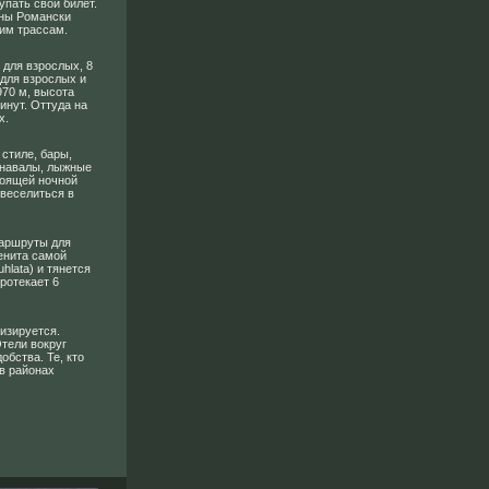
упать свой билет.
оны Романски
шим трассам.
 для взрослых, 8
о для взрослых и
970 м, высота
инут. Оттуда на
х.
стиле, бары,
рнавалы, лыжные
тоящей ночной
 веселиться в
маршруты для
менита самой
uhlata) и тянется
ротекает 6
изируется.
тели вокруг
бства. Те, кто
в районах