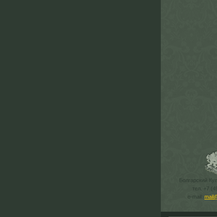
Болгарский Ку
тел. +7 (4
e-mail:
mail