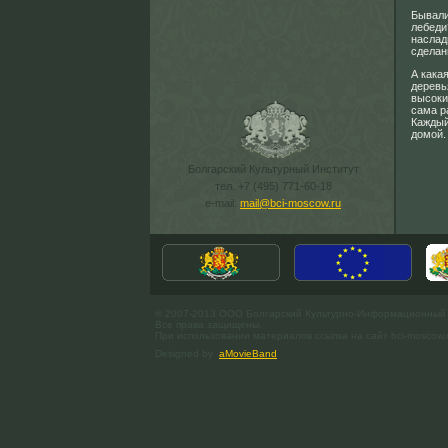
Бывали
лебеди
наслад
сделан
А кака
деревь
высоки
сама р
Каждый
домой.
Болгарский Культурный Институт
тел. +7 (495) 771-60-18
e-mail:
mail@bci-moscow.ru
© 2007-2013 ООО Болгарский Культурно-Информационный
Все права защищены.
При использовании материалов ссылка на сайт bci-moscow.
Designed by
aMovieBand