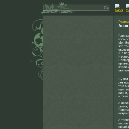
Главна
Анна
Расска
космос
Моя Бо
что-то
окрест
И я не
Неспеш
Примор
привет
стали 
цветам
Ну вот
лет по
то в 5
одно и
олени, 
можно 
А скол
лилия,
Ропота
нетрон
А таин
посчас
незабы