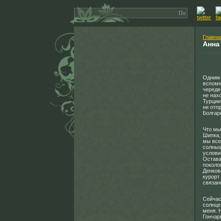
Главна
Анна
Одним 
вспомн
череде
не нах
Турции
не отп
Болгар
Что мы
Шипка,
мы все
солныш
услови
Остава
поколо
Денков
курорт
связан
Сейчас
солнце
меня. 
Гончар