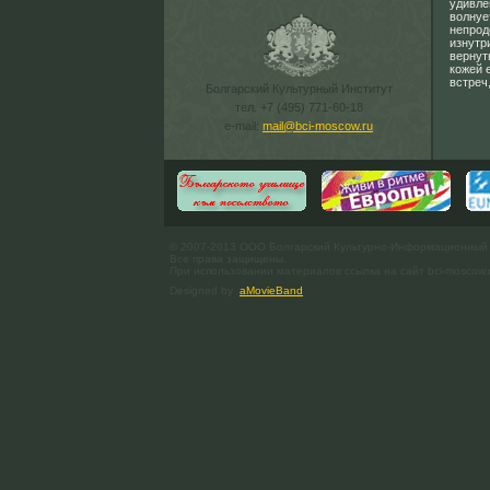
удивле
волнуе
непрод
изнутр
вернут
кожей 
встреч
Болгарский Культурный Институт
тел. +7 (495) 771-60-18
e-mail:
mail@bci-moscow.ru
© 2007-2013 ООО Болгарский Культурно-Информационный
Все права защищены.
При использовании материалов ссылка на сайт bci-moscow.
Designed by
aMovieBand