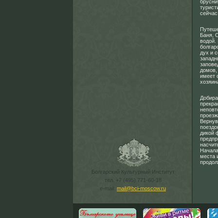
брусни
турист
сейчас
Путеше
Баня, 
водой.
болгар
дух и 
западн
запове
домов,
имеет 
хозяин
Добира
прекра
неповт
проез
Вернув
поездо
дикой 
предпр
насчит
Начала
места и
продол
Болгарский Культурный Институт
тел. +7 (495) 771-60-18
e-mail:
mail@bci-moscow.ru