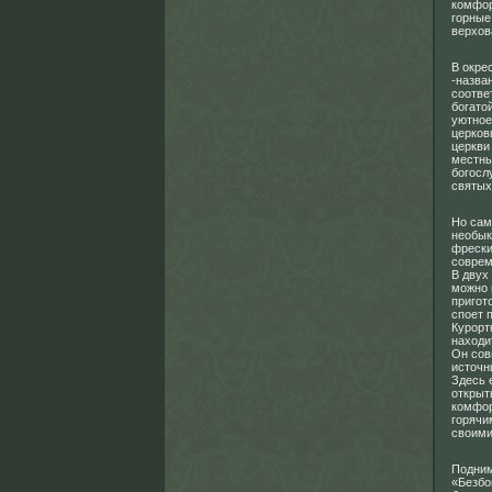
комфор
горные
верхов
В окре
-назва
соотве
богато
уютное
церков
церкви
местны
богосл
святых
Но сам
необык
фрески
соврем
В двух
можно 
пригот
споет 
Курорт
находи
Он сов
источн
Здесь 
открыт
комфор
горячи
своими
Подним
«Безбо