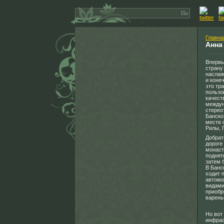
Главна
Анна
Впервы
страну
наслаж
и коне
это тр
пользо
качест
междун
стерео
Банско
месте 
Рилы, 
Добрат
дороге
монаст
поднят
затем 
В Банс
ходит 
автомо
видами
приобр
варень
Но вот
инфрас