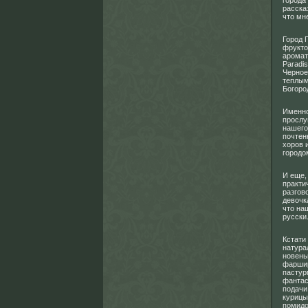
города
расска
что мн
Город 
фрукто
аромат
Paradi
Черное
теплым
Богоро
Именно
прослу
нашего
почтен
хоров 
городо
И еще,
практи
разгов
девочк
что на
русски
Кстати
натура
новень
фаршир
пастур
фантас
подачи
курицы
помидо