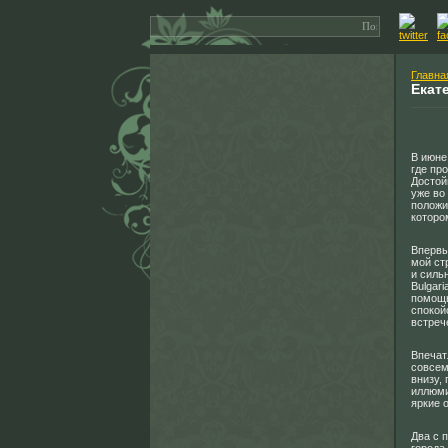
Главна
Екат
В июне
где пр
Достой
уже во
положи
которо
Впервы
мой ст
и силь
Bulgar
помощь
спокой
встреч
Впечат
совсем
внизу,
иллюми
яркие 
Два с 