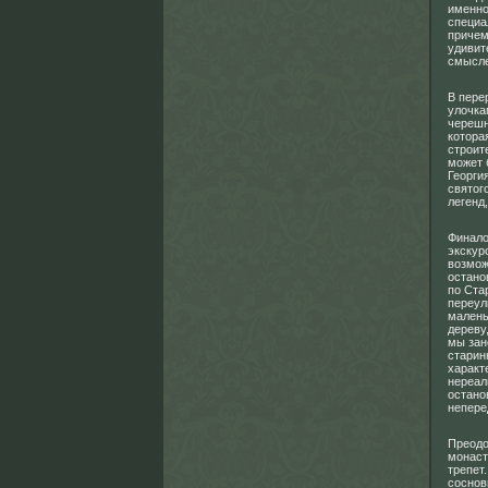
именно
специа
причем
удивит
смысле
В пере
улочка
черешн
котора
строит
может 
Георги
святог
легенд
Финало
экскур
возмож
остано
по Ста
переул
малень
дереву
мы зан
старин
характ
нереал
остано
непере
Преодо
монаст
трепет
соснов