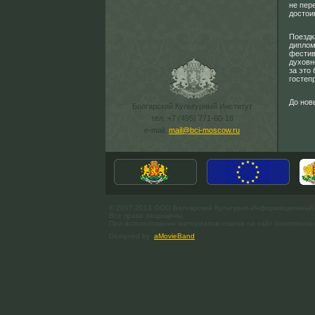
не пер
достои
Поездк
диплом
фестив
духовн
за это
гостеп
До нов
Болгарский Культурный Институт
тел. +7 (495) 771-60-18
e-mail:
mail@bci-moscow.ru
© 2007-2013 ООО Болгарский Культурно-Информационный
Все права защищены.
При использовании материалов ссылка на сайт bci-moscow.
Designed by
aMovieBand