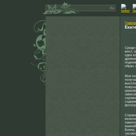
Главна
Екат
Среди 
мест, 
одно и
древни
поднож
образ,
Моя по
получа
высотн
пожухш
церковн
завесо
скромн
содерж
фотогр
Справе
включе
памятн
важней
Бояна,
часовн