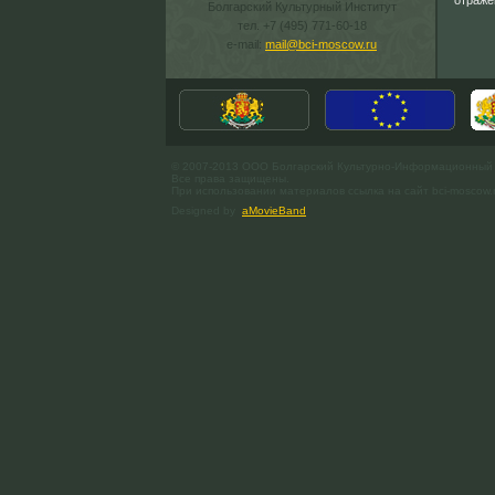
отраже
Болгарский Культурный Институт
тел. +7 (495) 771-60-18
e-mail:
mail@bci-moscow.ru
© 2007-2013 ООО Болгарский Культурно-Информационный
Все права защищены.
При использовании материалов ссылка на сайт bci-moscow.
Designed by
aMovieBand