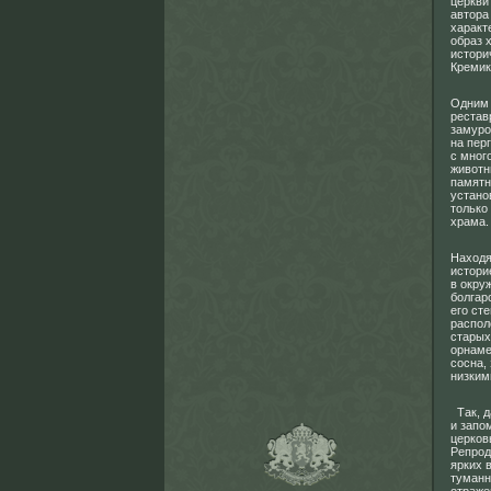
церкви 
автора
характ
образ 
истори
Кремик
Одним 
рестав
замуро
на пер
с мног
животн
памятн
устано
только
храма.
Находя
истори
в окру
болгар
его ст
распол
старых
орнаме
сосна,
низким
Так, д
и запо
церков
Репрод
ярких 
туманн