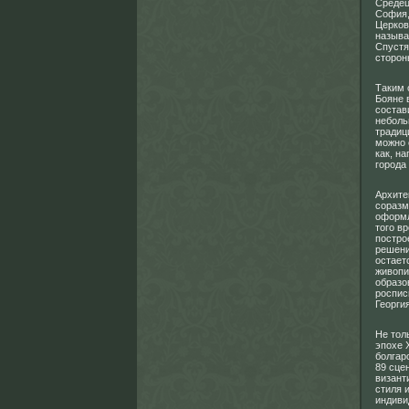
Средец
София,
Церков
называ
Спустя
сторон
Таким 
Бояне 
состав
неболь
традиц
можно 
как, н
города
Архите
соразм
оформл
того в
постро
решени
остает
живопи
образо
роспис
Георги
Не тол
эпохе 
болгар
89 сце
визант
стиля 
индиви