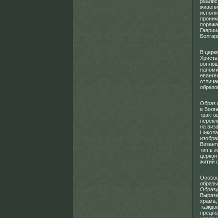
реалис
живопи
исполн
проник
поража
Гаврии
Болгар
В церк
Христа
воплощ
напоми
еванге
отлича
образо
Образ 
в Болг
тракто
перекл
на виз
Никола
изобра
Визант
тип в 
церкви
житий 
Особое
образы
Образу
Вырази
храма,
каждом
предпо