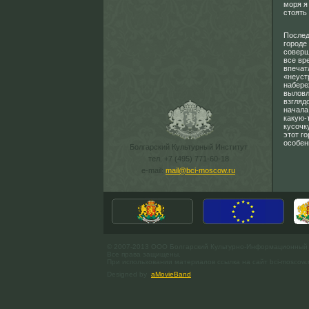
моря я
стоять
Послед
городе
соверш
все вр
впечат
«неуст
набере
выловл
взгляд
начала
какую-
кусочк
этот г
особен
Болгарский Культурный Институт
тел. +7 (495) 771-60-18
e-mail:
mail@bci-moscow.ru
© 2007-2013 ООО Болгарский Культурно-Информационный
Все права защищены.
При использовании материалов ссылка на сайт bci-moscow.
Designed by
aMovieBand