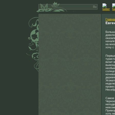
Главна
Евге
Больша
довело
оказал
начале
на мно
хочу с
Первые
турист
визит 
вымоще
необык
солнце
ночева
деревя
Уезжат
неделю
провес
Несебр
Самое 
Черное
неподв
невозм
Примор
хоть н