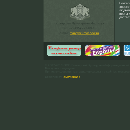
Болгар
энерге
людьми
верна 
достае
Болгарский Культурный Институт
тел. +7 (495) 771-60-18
e-mail:
mail@bci-moscow.ru
© 2007-2013 ООО Болгарский Культурно-Информационный
Все права защищены.
При использовании материалов ссылка на сайт bci-moscow.
Designed by
aMovieBand