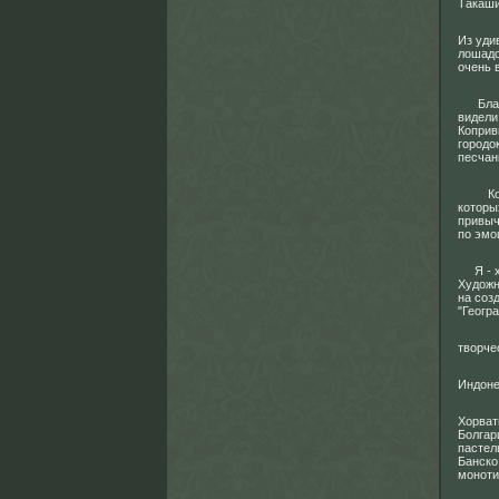
Такаши
Из уди
лошадо
очень 
Благод
видели
Коприв
городо
песчан
Когда 
которы
привыч
по эмо
Я - ху
Художн
на соз
"Геогр
творче
Индоне
Хорват
Болгар
пастел
Банско
моноти