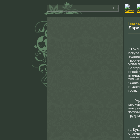
Главна
Лари
Я очен
покупа
художе
творче
увидел
Болгар
своей 
впечат
только
Особен
вдалек
горы..
Удивит
москов
котору
жители
трудом
Зимой 
на Кут
стреми
только