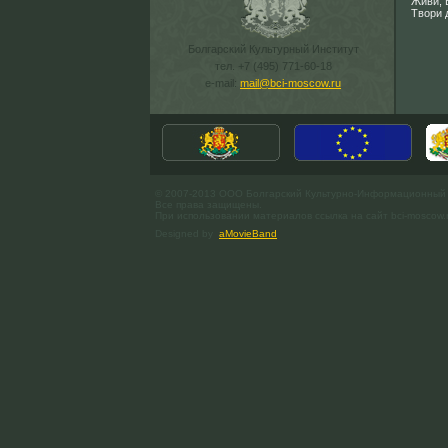
Живи, 
Твори 
Болгарский Культурный Институт
тел. +7 (495) 771-60-18
e-mail:
mail@bci-moscow.ru
© 2007-2013 ООО Болгарский Культурно-Информационный
Все права защищены.
При использовании материалов ссылка на сайт bci-moscow.
Designed by
aMovieBand