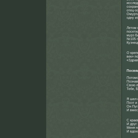
исслед
сохран
отец-о
Омурта
одну и
Летом 
посети
мурз Б
№105 г
Кузнец
О креп
век» п
«Здрав
Посвящ
Потомо
Познав
Свою л
Тебе, Б
Я шел с
Поэт и 
Он Пуг
И вмес
С крае
И друг 
Меня н
И вдох