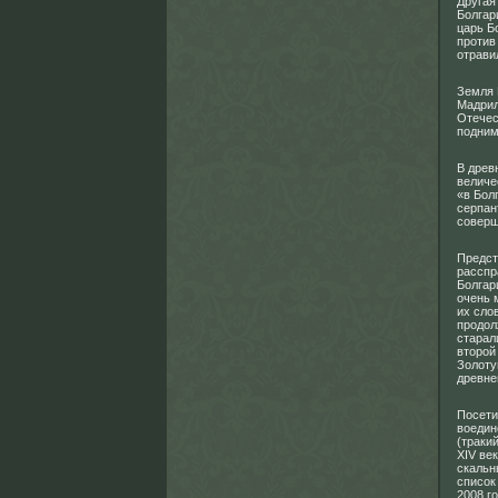
Другая
Болгар
царь Б
против
отрави
Земля 
Мадрил
Отечес
подним
В древ
величе
«в Болг
серпан
соверш
Предст
расспр
Болгари
очень 
их сло
продол
старал
второй
Золоту
древне
Посети
воедин
(траки
XIV ве
скальн
список
2008 г