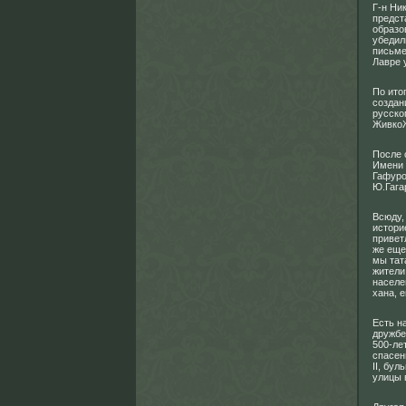
Г-н Ни
предст
образо
убедил
письме
Лавре 
По ито
создан
русско
ЖивкоЖ
После 
Имени 
Гафуро
Ю.Гага
Всюду,
истори
привет
же еще
мы тат
жители
населе
хана, е
Есть н
дружбе
500-ле
спасен
II, бу
улицы 