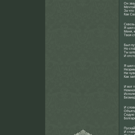
Он зва
Мечтой
За что
Как Са
Сквозь
Я шел 
Меня, к
Твоя с
Был пут
Но сто
Ты шла
И отст
Я шел к
Незрим
Ни чув
Как за
И вот т
Немног
Исполн
Безмер
И слов
Объяты
Седую 
Болгар
Пускай
И стан