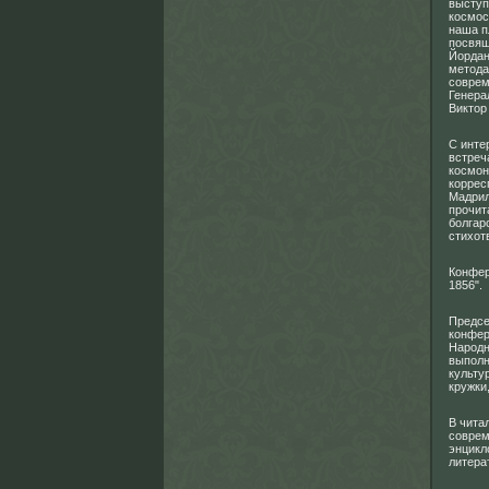
выступ
космос
наша п
посвящ
Йордан
метода
соврем
Генера
Виктор
С инте
встреч
космон
коррес
Мадрил
прочит
болгар
стихот
Конфер
1856".
Предсе
конфер
Народн
выполн
культу
кружки
В чита
соврем
энцикл
литера