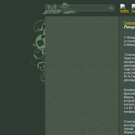
Главна
Люци
У Фонд
устано
и Маке
Сначал
Христо
профес
доклад
года п
участи
Ю.А.Га
доклад
Конфер
Красим
Варна,
второй
космос
г-н Ю.
конфе
Спектр
исслед
(проф.
ЖивкоЖ