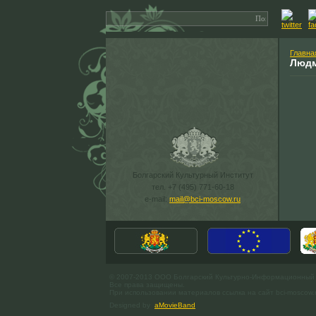
Главна
Людм
Болгарский Культурный Институт
тел. +7 (495) 771-60-18
e-mail:
mail@bci-moscow.ru
© 2007-2013 ООО Болгарский Культурно-Информационный
Все права защищены.
При использовании материалов ссылка на сайт bci-moscow.
Designed by
aMovieBand