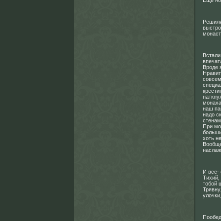
Еще но
Решили
выстро
монаст
Встали
впечат
Вроде 
Нравит
совсем
специа
крести
наткну
монаха
наш па
надо с
стенам
При мо
больши
хоть н
Вообще
наслаж
И все-
Тихий,
тобой 
Трявну
улочки
Пообед