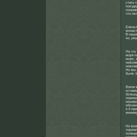
стать 
поездк
понрав
что не
Елена-
монаст
В наши
но, увы
На эту
моря н
море, 
невозм
невозм
Но мы 
были. 
Взяли 
остави
большу
перева
неширо
обочин
я б пр
миним
Но воо
торопи
полици