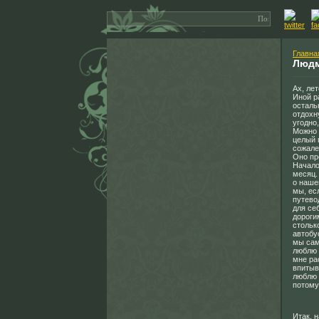
Главна
Людм
Ах, лет
Иной р
осталь
отдохн
угодно
Можно 
целый 
сожале
Оно пр
Начало
месяц.
о наше
мы, ес
путево
для се
дороги
стольк
автобу
мы сам
люблю 
мне ра
впитыв
люблю 
потому
Итак, 