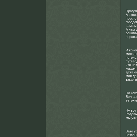
Прогул
А скол
просто
городо
самым
А нам 
решили
перева
И коне
меньши
потряс
путево
что на
когда-
даже е
моя до
такая 
Но как
Болгари
ветряк
Ну вот
Родопы
мы уже
Зато у
назван