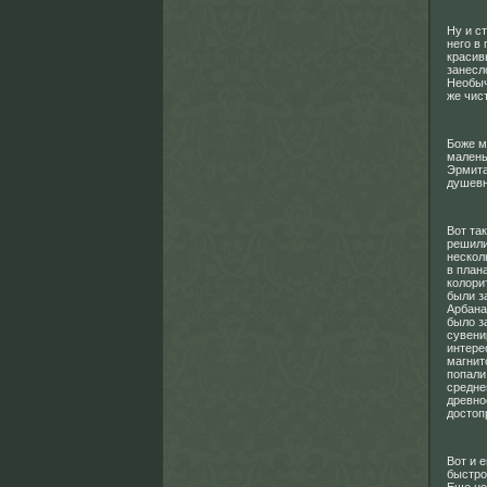
Ну и с
него в
красив
занесл
Необыч
же чис
Боже м
малень
Эрмита
душевн
Вот та
решили
нескол
в план
колори
были з
Арбана
было з
сувени
интере
магнит
попали
средне
древно
достоп
Вот и 
быстро 