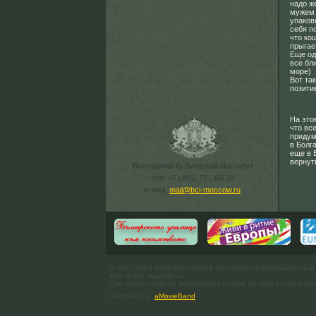
надо ж
мужем 
упаков
себя п
что кош
прыгае
Еще од
все бл
море)
Вот та
позити
На это
что вс
придум
в Болг
еще в 
вернуть
Болгарский Культурный Институт
тел. +7 (495) 771-60-18
e-mail:
mail@bci-moscow.ru
© 2007-2013 ООО Болгарский Культурно-Информационный
Все права защищены.
При использовании материалов ссылка на сайт bci-moscow.
Designed by
aMovieBand