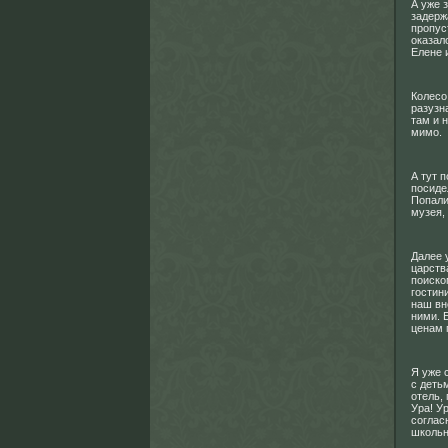
А уже 
задерж
пропус
оказал
Елене 
Колесо
разузн
там и 
мимо.
А тут 
посиде
Попали
музея,
Далее 
царств
поиско
гостин
наш вне
ними. 
ценам 
Я уже 
с деть
отель,
Ура! Ур
соглас
школьн