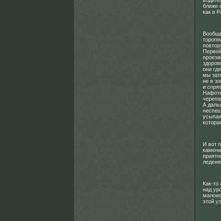
водите
ближе 
как в Р
Вообще
торопи
повторя
Первой
проезж
здоров
они где
мы зат
не в зо
и спря
Нафотк
черепа
А даль
неспеш
усыпан
котора
И вот 
камени
приятн
леденя
Как-то
над ур
малоис
этой у