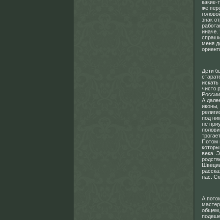
какие-
же пер
голово
знак о
работа
иначе.
спраши
меня д
ориент
Дети б
старат
искать
чисто 
России
А дале
иконы,
религи
под ни
не при
полови
трогает.
Потом 
которы
века. 
родств
Швеции
расска
нас. С
А пото
мастер
общем,
подеше