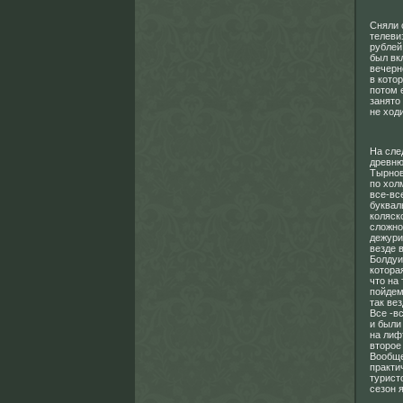
Сняли 
телеви
рублей
был вк
вечерн
в кото
потом 
занято
не ходи
На сле
древню
Тырнов
по хол
все-вс
буквал
коляск
сложно
дежури
везде 
Болдуи
котора
что на
пойдем
так вез
Все -в
и были
на лиф
второе
Вообще
практи
турист
сезон 