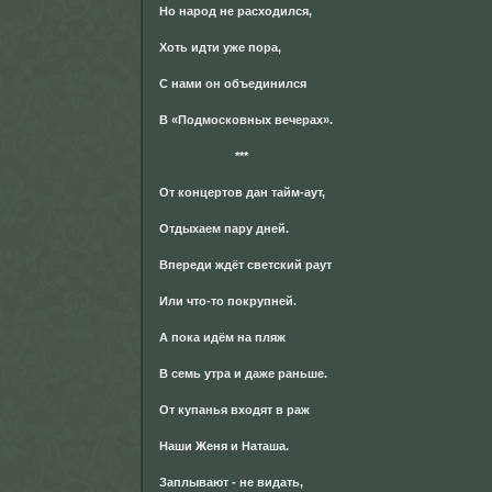
Но народ не расходился,
Хоть идти уже пора,
С нами он объединился
В «Подмосковных вечерах».
***
От концертов дан тайм-аут,
Отдыхаем пару дней.
Впереди ждёт светский раут
Или что-то покрупней.
А пока идём на пляж
В семь утра и даже раньше.
От купанья входят в раж
Наши Женя и Наташа.
Заплывают - не видать,