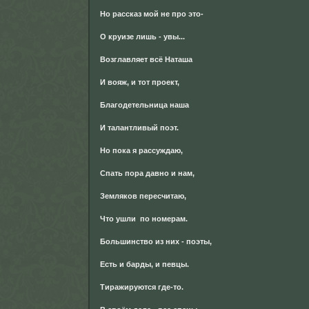
Но рассказ мой не про это-
О круизе лишь - увы...
Возглавляет всё Наташа
И вояж, и тот проект,
Благодетельница наша
И талантливый поэт.
Но пока я рассуждаю,
Спать пора давно и нам,
Земляков пересчитаю,
Что ушли по номерам.
Большинство из них - поэты,
Есть и барды, и певцы.
Тиражируются где-то.