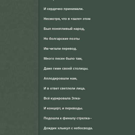
И сердечно принимали.
Несмотря, что в «зале» этом
Был понятливый народ,
Но болгарские поэты
Им читали перевод.
Много песен было там,
Даже гимн своей столицы.
Аплодировали нам,
И в ответ светлели лица.
Всё курировала Элка-
И концерт, и переводы.
Подошла к финалу стрелка--
Дождик хлынул с небосвода.