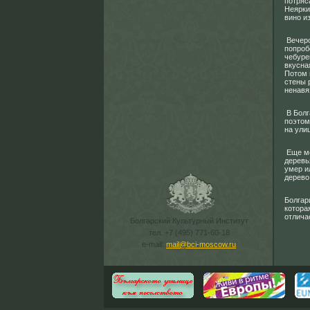
потряс
Неярки
вино и
Вечеро
попроб
чебуре
вкусна
Потом 
стены 
ненавя
В Болг
поэтом
на ули
Еще ме
деревь
умер и
дерево
Болгар
котора
отлича
Болгарский Культурный Институт
тел. +7 (495) 771-60-18
e-mail:
mail@bci-moscow.ru