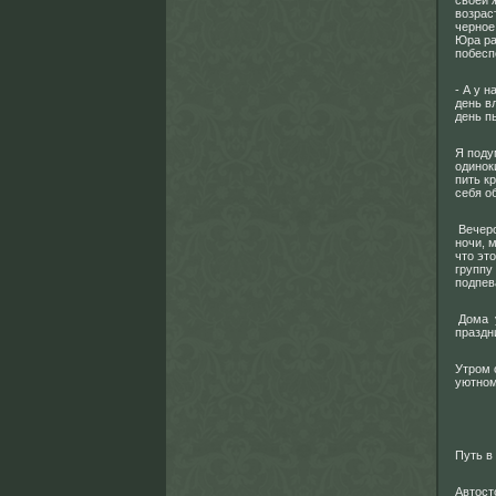
своей 
возрас
черное
Юра ра
побесп
- А у 
день в
день п
Я поду
одинок
пить к
себя о
Вечеро
ночи, 
что эт
группу
подпев
Дома у
праздн
Утром 
уютном
Путь в
Автост