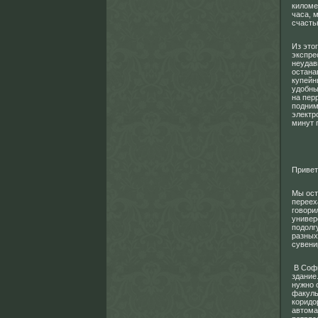
киломе
часа, 
счасть
Из это
экспре
неудав
остана
купейн
удобны
на пер
подним
электр
минут 
Привет
Мы ост
переех
говори
универ
подолг
разных
сувени
В Софи
здание
нужно 
факуль
коридо
автома