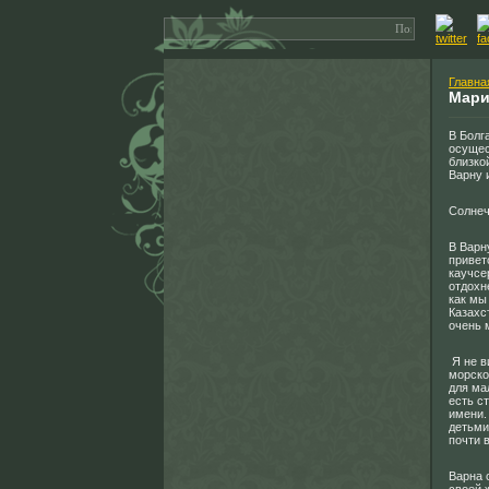
Главна
Мари
В Болг
осущес
близко
Варну 
Солнеч
В Варн
привет
каучсе
отдохн
как мы
Казахс
очень 
Я не в
морско
для ма
есть с
имени.
детьми
почти 
Варна 