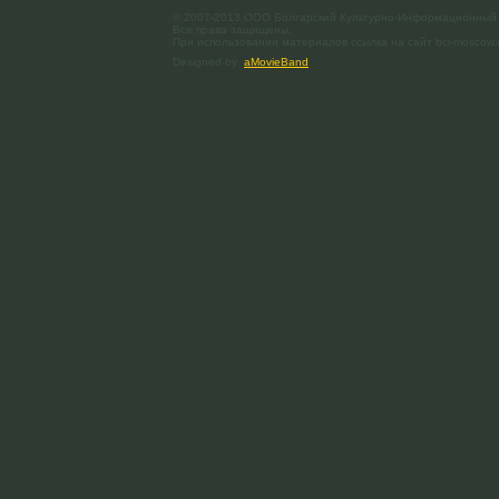
© 2007-2013 ООО Болгарский Культурно-Информационный
Все права защищены.
При использовании материалов ссылка на сайт bci-moscow.
Designed by
aMovieBand