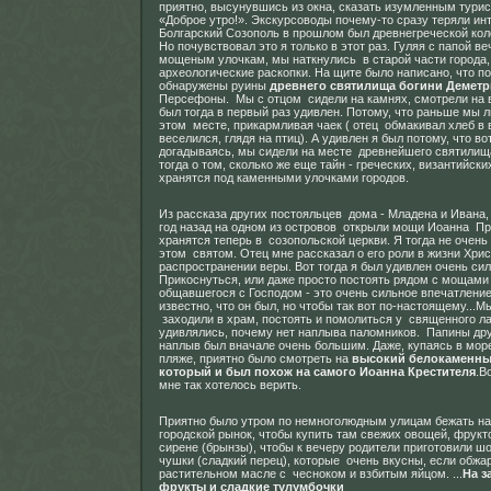
приятно, высунувшись из окна, сказать изумленным тури
«Доброе утро!». Экскурсоводы почему-то сразу теряли инт
Болгарский Созополь в прошлом был древнегреческой кол
Но почувствовал это я только в этот раз. Гуляя с папой в
мощеным улочкам, мы наткнулись в старой части города,
археологические раскопки. На щите было написано, что п
обнаружены руины
древнего святилища богини Демет
Персефоны. Мы с отцом сидели на камнях, смотрели на 
был тогда в первый раз удивлен. Потому, что раньше мы 
этом месте, прикармливая чаек ( отец обмакивал хлеб в 
веселился, глядя на птиц). А удивлен я был потому, что вот
догадываясь, мы сидели на месте древнейшего святилищ
тогда о том, сколько же еще тайн - греческих, византийск
хранятся под каменными улочками городов.
Из рассказа других постояльцев дома - Младена и Ивана,
год назад на одном из островов открыли мощи Иоанна Пр
хранятся теперь в созопольской церкви. Я тогда не очень
этом святом. Отец мне рассказал о его роли в жизни Хри
распространении веры. Вот тогда я был удивлен очень си
Прикоснуться, или даже просто постоять рядом с мощами
общавшегося с Господом - это очень сильное впечатлени
известно, что он был, но чтобы так вот по-настоящему...М
заходили в храм, постоять и помолиться у священного ла
удивлялись, почему нет наплыва паломников. Папины дру
наплыв был вначале очень большим. Даже, купаясь в море
пляже, приятно было смотреть на
высокий белокаменны
который и был похож на самого Иоанна Крестителя
.В
мне так хотелось верить.
Приятно было утром по немноголюдным улицам бежать на
городской рынок, чтобы купить там свежих овощей, фрукт
сирене (брынзы), чтобы к вечеру родители приготовили шо
чушки (сладкий перец), которые очень вкусны, если обжар
растительном масле с чесноком и взбитым яйцом. ...
На з
фрукты и сладкие тулумбочки