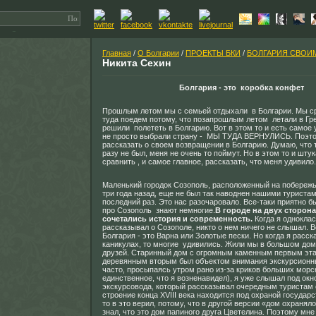
Главная
/
О Болгарии
/
ПРОЕКТЫ БКИ
/
БОЛГАРИЯ СВОИ
Никита Сехин
Болгария - это коробка конфет
Прошлым летом мы с семьей отдыхали в Болгарии. Мы ср
туда поедем потому, что позапрошлым летом летали в Гр
решили полететь в Болгарию. Вот в этом то и есть самое
не просто выбрали страну - МЫ ТУДА ВЕРНУЛИСЬ. Поэто
рассказать о своем возвращении в Болгарию. Думаю, что т
разу не был, меня не очень то поймут. Но в этом то и штук
сравнить , и самое главное, рассказать, что меня удивило.
Маленький городок Созополь, расположенный на побережь
три года назад, еще не был так наводнен нашими туристам
последний раз. Это нас разочаровало. Все-таки приятно б
про Созополь знают немногие.
В городе на двух сторон
сочетались история и современность.
Когда я однокла
рассказывал о Созополе, никто о нем ничего не слышал. В
Болгария - это Варна или Золотые пески. Но когда я расск
каникулах, то многие удивились. Жили мы в большом дом
друзей. Старинный дом с огромным каменным первым эт
деревянным вторым был объектом внимания экскурсионны
часто, просыпаясь утром рано из-за криков больших морск
единственное, что я возненавидел), я уже слышал под окн
экскурсовода, который рассказывал очередным туристам о
строение конца XVIII века находится под охраной государс
то в это верил, потому, что в другой версии «дом охраня
знал, что это дом папиного друга Цветелина. Поэтому мне