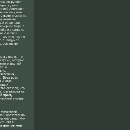
стам по-русски
ерес к дому.
онией Аполония.
ечером по узким
 у самого моря на
од камнями
ры
и её дочери
вечернее море. Я
любили сидеть на
вино и очень
 так, ни о чем не
а. Я подумал
их, османских
 мы узнали, что
едтечи, которые
 много знал об
ста и
льно.
 человека,
е. Ведь всем
ы иногда
рца и
зья сказали, что
, или загорая на
й храм,
о всяком случае,
 маленький
ов и обязательно
пский салат. Или
ить его в
автрак мы ели