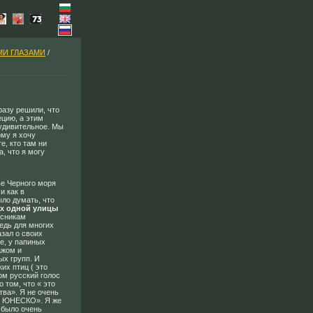
МИ ГЛАЗАМИ
/
азу решили, что
ецию, а этим
 удивительное. Мы
му я хочу
е, кто там ни
а, что я могу
е Черного моря
и как в
ыло думать, что
ах одной улицы
ссникам
едь для многих
азал о своих
е, у папиных
ажом и
х групп. И
их птиц ( это
ом русский голос
 том, что « это
тва». Я не очень
ло ЮНЕСКО». Я же
 было очень