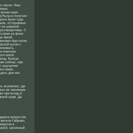
ко часов. Наш
овек,
е монастыря.
од Рыльск получил
орого были туда
дъем, осторожные
ы на широкой
противоречивы. С
которая на фоне
це яркой
 веками брусчатке
рской кухни с
понимать,
истианских
ого князя
азцу. Кольцо
же сейчас, при
ет ощущение
его мира
Здесь для них
и, вспомнил, где
акое же звенящее
во при входе в
вный храм. Да
дорога непростая.
 жители Габрово,
екдотов в
жалуй, школьный