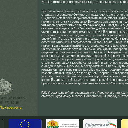
Вот, собственно последний факт и стал решающим в выбо
Рассказывая много лет детям в школе на уроках о железн
стоящем на вершине Орлиного гнезда, очень захотелось на
С удивлением я рассматривал огромный монумент, котор
помнил с детства - сосед, дядя Володя курил сигареты «Ш
хотелось представить себе русских солдат, никогда не вид
оказавшихся здесь, в 1877-м, чтобы удержать перевал. Ц
умирая от холода. И поднимаясь по крутой лестнице внут
отпускало тяжелое ощущение от картины Верещагина «На
спокойно». Потому что именно эта картина могла бы стат
слоганом отношения государства к любой войне... Мир не
потом, возвращаясь назад, и фотографируясь с друзьями 
на ступеньках величественного русского храма, построенн
подвига русских воинов, осознал «Не зря!». Наверное, ру
крестьянские дети Орловской или Липецкой губернии, ока
скорее всего, впервые увидевшие горы, даже не думали 
столкновении двух старейших империй, и уж точно не вс
с Дарданеллами. Могу лишь предположить, что в минуты 
надеялись, как вернувшись домой, расскажут родным о м
гостеприимном народе, свято чтущем Георгия Победоносца,
России, о поросших лесом склонах гор, узких извилистых
крепкой и ароматной ракии, немного похожей на российски
приветливых селянах встречающих местным «Заповядайт
P.S.
Угощая друзей по возвращении в Россию, я учил их, 
смотреть друг другу в глаза. Понравилось. Правда, быстро
льтурный Институт
95) 771-60-18
@bci-moscow.ru