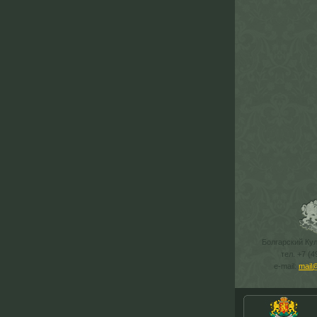
Болгарский Ку
тел. +7 (4
e-mail:
mail