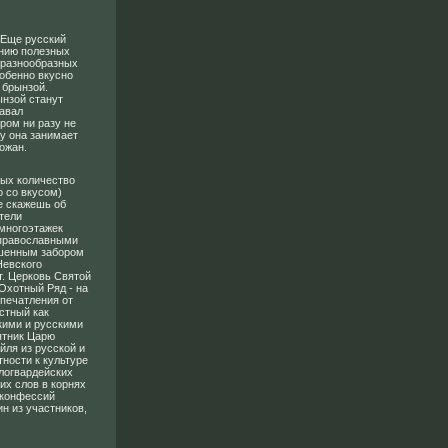
. Еще русский
анию полезных
 разнообразных
собенно вкусно
 брынзой.
ынзой станут
давал
ром ни разу не
ку она занимает
ожан.
рых количество
о со вкусом)
е скажешь об
тели
 многоэтажек
 православными
ушенным забором
Невского
т. Церковь Святой
Охотный Ряд - на
впечатления от
стный как
кими и русскими
ятник Царю
йля из русской и
тности к культуре
логвардейских
их слов в корнях
 конфессий
н из участников,