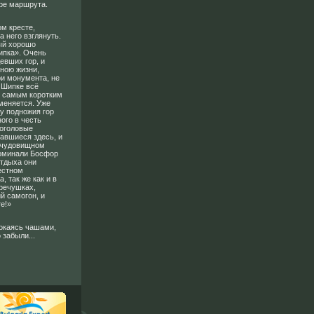
ре маршрута.
ом кресте,
 него взглянуть.
ый хорошо
ипка». Очень
евших гор, и
еною жизни,
ри монумента, не
 Шипке всё
ь самым коротким
 меняется. Уже
у подножия гор
ого в честь
соголовые
завшиеся здесь, и
о чудовищном
поминали Босфор
отдыха они
естном
 так же как и в
 речушках,
й самогон, и
е!»
чокаясь чашами,
 забыли...