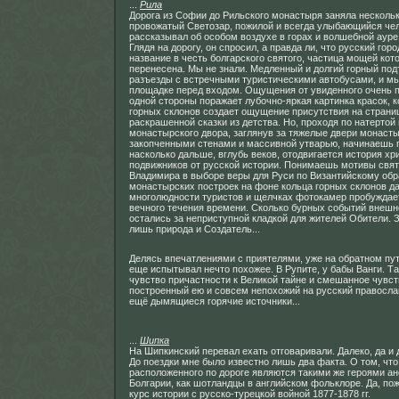
...
Рила
Дорога из Софии до Рильского монастыря заняла несколь
провожатый Светозар, пожилой и всегда улыбающийся чел
рассказывал об особом воздухе в горах и волшебной аур
Глядя на дорогу, он спросил, а правда ли, что русский гор
название в честь болгарского святого, частица мощей кот
перенесена. Мы не знали. Медленный и долгий горный по
разъезды с встречными туристическими автобусами, и м
площадке перед входом. Ощущения от увиденного очень 
одной стороны поражает лубочно-яркая картинка красок, 
горных склонов создает ощущение присутствия на страни
раскрашенной сказки из детства. Но, проходя по натертой
монастырского двора, заглянув за тяжелые двери монасты
закопченными стенами и массивной утварью, начинаешь 
насколько дальше, вглубь веков, отодвигается история хр
подвижников от русской истории. Понимаешь мотивы свят
Владимира в выборе веры для Руси по Византийскому обр
монастырских построек на фоне кольца горных склонов да
многолюдности туристов и щелчках фотокамер пробужда
вечного течения времени. Сколько бурных событий внешн
остались за неприступной кладкой для жителей Обители. 
лишь природа и Создатель...
Делясь впечатлениями с приятелями, уже на обратном пут
еще испытывал нечто похожее. В Рупите, у бабы Ванги. Т
чувство причастности к Великой тайне и смешанное чувст
построенный ею и совсем непохожий на русский правосла
ещё дымящиеся горячие источники...
...
Шипка
На Шипкинский перевал ехать отговаривали. Далеко, да и 
До поездки мне было известно лишь два факта. О том, что
расположенного по дороге являются такими же героями ан
Болгарии, как шотландцы в английском фольклоре. Да, по
курс истории с русско-турецкой войной 1877-1878 гг.