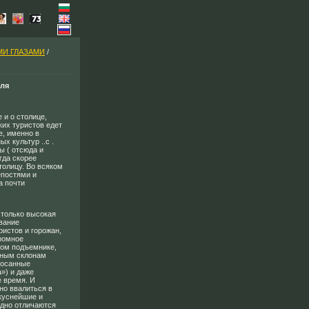
МИ ГЛАЗАМИ
/
еля
 и о столице,
ких туристов едет
е, именно в
х культур ..с .
ы ( отсюда и
гда скорее
олицу. Во всяком
епостями и
а почти
 только высокая
звание
ристов и горожан,
громное
том подъемнике,
орным склонам
росанные
а») и даже
е время. И
но ввалиться в
вкуснейшие и
одно отличаются