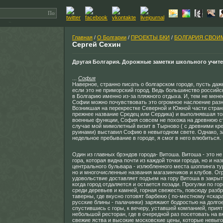
Главная
/
О Болгарии
/
ПРОЕКТЫ БКИ
/
БОЛГАРИЯ СВОИ
Сергей Сехин
Другая Болгария. Дорожные заметки школьного учит
...
София
Наверное, странно писать о болгарском городе, пусть даже
если это не приморский город. Ведь большинство российс
в Болгарию именно из-за пляжного отдыха. И, тем не мене
Софии можно почувствовать это огромное наслоение разны
Возникшая на перекрестке Северной и Южной части стран
прежнее название Средец или Сердика) и выполнявшая то
военные функции, София совсем не похожа на древнюю ст
случае мой мимолетный визит в Тырново ( с древними кр
руинами) выставил Софию в невыгодном свете. Однако, з
недельное пребывание в городе, я смог в него влюбиться.
Один из главных брэндов города- Витоша. Витоша - это не
гора, которая видна почти из каждой точки города, но и на
центрального бульвара - излюбленного места шоппинга ту
но и многочисленные названия магазинчиков и клубов. О
удовольствие доставляет подъем на гору Витоша в закры
когда город отдаляется и остается позади. Прогулки по г
среди деревьев и камней, горная свежесть, повсюду разб
таверны, где вкусно готовят барбекю ( по-местному «скар
русские блины - палачинки) заряжают бодростью на долго
спустившись с горы, к вечеру, уставшей компанией, прият
небольшой ресторан, где в очередной раз посетовать на 
свежие яства и высокие московские цены, которые невыг