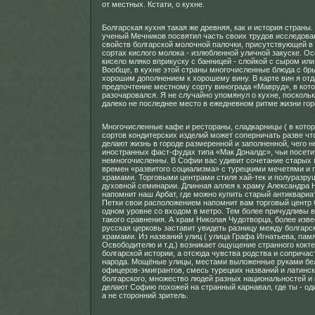
от местных. Кстати, о кухне.
Болгарская кухня такая же древняя, как и история страны
ученый Мечников посвятил часть своих трудов исследов
свойств болгарской молочной палочки, присутствующей в
сортах кислого молока - излюбленной уличной закуске. О
кисело мляко вприкуску с банницей - слойкой с сыром или
Вообще, в кухне этой страны многочисленные блюда с бр
хорошим дополнением к хорошему вину. В карте вин я от
предпочтение местному сорту винограда «Мавруд», в кото
разочаровался. Я не случайно упомянул о кухне, посколь
далеко не последнее место в ежедневном ритме жизни гор
Многочисленные кафе и рестораны, сладкарницы ( в кото
сортов кондитерских изделий может соперничать разве чт
делают жизнь в городе размеренной и заполненной, чего н
иностранных фаст-фудах типа «Мак Доналдс», чьи посети
немногочисленны. В Софии вас удивит сочетание старых
времен «развитого социализма» с турецкими мечетями и
храмами. Торговыми центрами стиля хай-тек и полуразр
духовной семинарии. Длинная аллея к храму Александра 
напомнит наш Арбат, где можно купить старый антиквариа
Петки свои расположением напомнит вам торговый центр 
одном уровне со входом в метро. Тем более причудливы 
такого сравнения. А храм Николая Чудотворца, более изве
русская церковь заставит увидеть разницу между болгарс
храмами. Из названий улиц ( улица Графа Игнатьева, пам
Освободителю и т.д.) возникает ощущение странного кокте
болгарской истории, а отсюда чувства родства и сопричас
народа. Мощёные улицы, местами выложенные руками бе
офицеров-эмигрантов, смесь турецких названий и латинск
болгарского, множество людей разных национальностей и
делают Софию похожей на странный карнавал, где ты - оди
а не сторонний зритель.