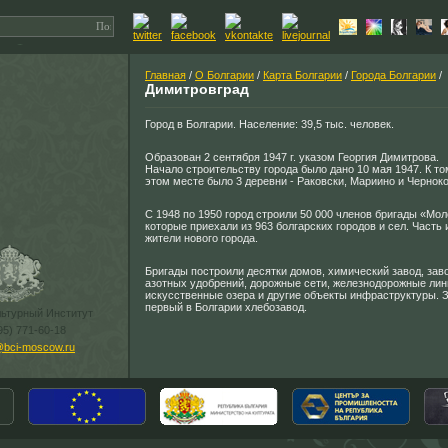
Главная
/
О Болгарии
/
Карта Болгарии
/
Города Болгарии
/
Димитровград
Город в Болгарии. Население: 39,5 тыс. человек.
Образован 2 сентября 1947 г. указом Георгия Димитрова.
Начало строительству города было дано 10 мая 1947. К т
этом месте было 3 деревни - Раковски, Мариино и Чернок
С 1948 по 1950 город строили 50 000 членов бригады «Мол
которые приехали из 963 болгарских городов и сел. Часть 
жители нового города.
Бригады построили десятки домов, химический завод, заво
азотных удобрений, дорожные сети, железнодорожные лин
искусственные озера и другие объекты инфраструктуры. 
первый в Болгарии хлебозавод.
льтурный Институт
95) 771-60-18
@bci-moscow.ru