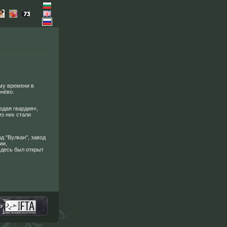
ому времени в
онёво.
одая гвардия»,
из них стали
д "Вулкан", завод
ии,
Здесь был открыт