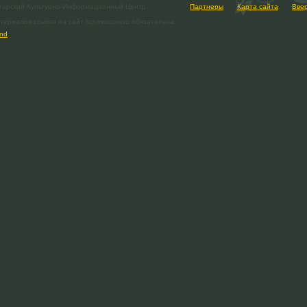
гарский Культурно-Информационный Центр.
Партнеры
Карта сайта
Вве
ериалов ссылка на сайт bci-moscow.ru обязательна.
nd