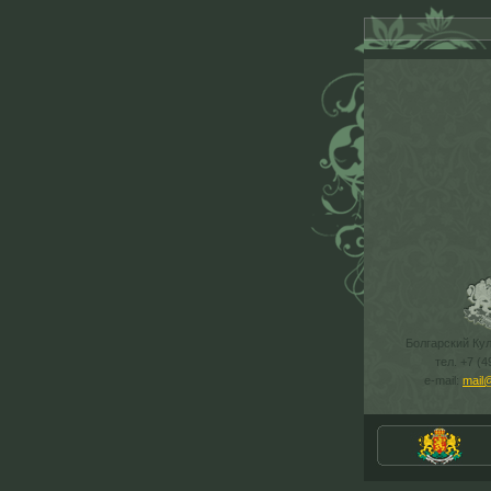
Болгарский Ку
тел. +7 (4
e-mail:
mail