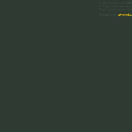
© 2007-2013 ООО Бол
Все права защищены.
При использовании мат
Designed by
aMovieBa