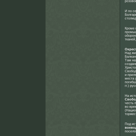
розово
И по с
Болгар
столиц
Кроме 
промыш
оборон
тканей
Окрес
Над жи
Балкан
Там на
создан
Христо
Свобод
и прил
места 
погибш
гг.) р
На ист
Своб
честь 
во вре
(Нацио
торжес
Под ис
воево
посело