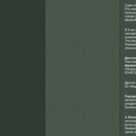
Один и
Роз на
больша
среди 
фракий
В 5 км
находя
минера
Эта ме
ближай
обозна
Досто
Настоя
фраки
обнару
ЮНЕСКО
Другая
Ее общ
Городс
являют
рожден
Балкан
В
Лите
экспоз
культу
Каждый
(день 