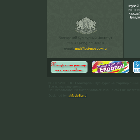
Музей
истори
Каждый
Праздн
Болгарский Культурный Институт
тел. +7 (495) 771-60-18
e-mail:
mail@bci-moscow.ru
© 2007-2013 ООО Болгарский Культурно-Информационный
Все права защищены.
При использовании материалов ссылка на сайт bci-moscow.
Designed by
aMovieBand