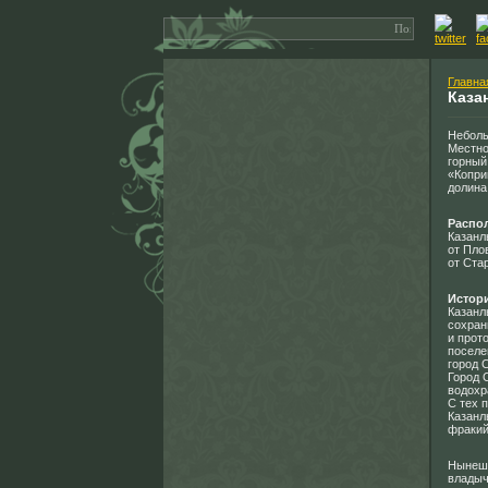
Главна
Каза
Неболь
Местно
горный
«Копри
долина
Распо
Казанл
от Плов
от Ста
Истор
Казанл
сохран
и прот
поселе
город 
Город 
водохр
С тех 
Казанл
фракий
Нынешн
владыч