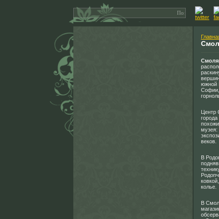
Главна
Смол
Смоля
распол
раскин
вершин
южной 
Софии, 
горнол
Центр 
города
похожи
музея:
экспоз
веков.
В Родо
подняв
техник
Родопч
ковкой
колье.
В Смол
магази
обсерв