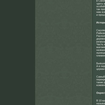
в Смол
здесь 
особой
так пр
ним вз
и прош
Истор
Смолян
Райков
Распол
деревн
разруш
Часть 
магоме
назван
нынешн
племен
Бывший
А в пе
церкви
Самый 
перекр
также 
кожевно
Окрес
В 10 к
называ