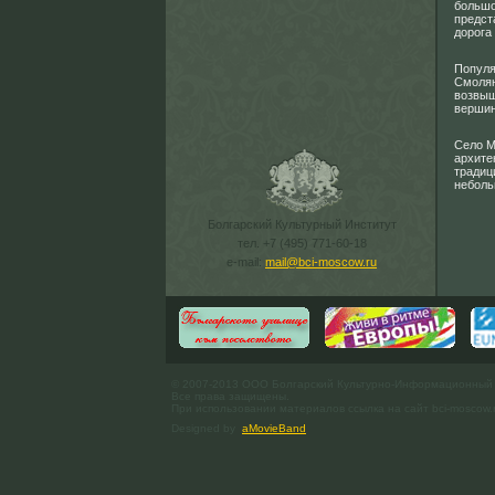
большо
предст
дорога
Популя
Смолян
возвыш
вершин
Село М
архите
традиц
неболь
Болгарский Культурный Институт
тел. +7 (495) 771-60-18
e-mail:
mail@bci-moscow.ru
© 2007-2013 ООО Болгарский Культурно-Информационный
Все права защищены.
При использовании материалов ссылка на сайт bci-moscow.
Designed by
aMovieBand