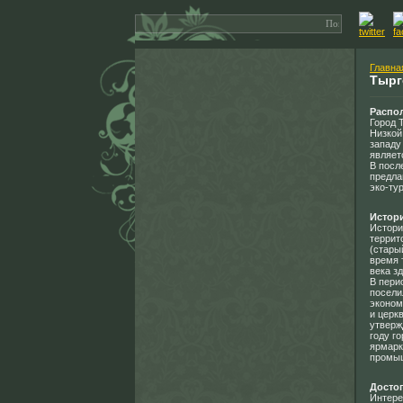
Главна
Тырг
Распо
Город 
Низкой
западу
являет
В посл
предла
эко-ту
Истор
Истори
террит
(стары
время 
века з
В пери
посели
эконом
и церк
утверж
году г
ярмарк
промыш
Досто
Интере