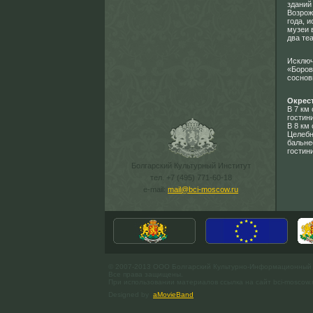
зданий
Возрож
года, 
музеи 
два те
Исключ
«Боров
соснов
Окрес
В 7 км
гостин
В 8 км
Целебн
бальне
гостин
Болгарский Культурный Институт
тел. +7 (495) 771-60-18
e-mail:
mail@bci-moscow.ru
© 2007-2013 ООО Болгарский Культурно-Информационный
Все права защищены.
При использовании материалов ссылка на сайт bci-moscow.
Designed by
aMovieBand