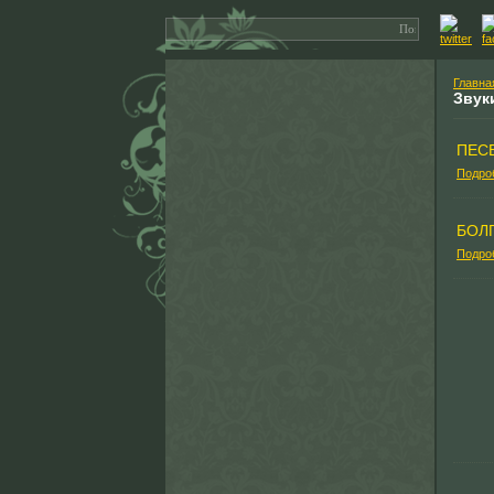
Главна
Звук
ПЕС
Подро
БОЛ
Подро