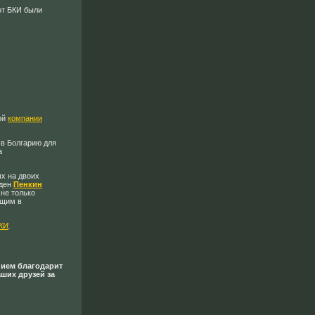
от БКИ были
ой
компании
в Болгарию для
а
х на двоих
жден
Пенкин
 не только
ющим в
КИ
.
нием благодарит
аших друзей за