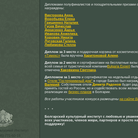
Дипломами полуфиналистов и поощрительными призами 
награждены:
Викторова Анна
Воробьева Елена
Грициенко Наталия
Гусев Вячеслав
Денисенко Дарья
Иванова Анжелика
Коровин Никита
Луговская Галина
Любимова Стелла
Диплом за 3 место
и подарочная корзина от косметическ
«Тимекс»
была вручена
Харитоновой Алене
.
Диплом за 2 место
и сертификатами на бесплатные визы 
всей семьи от туристической компании
Bulgaria Expert
был
отмечена
Каковкина Светлана
.
Дипломом за 1 место
и сертификатом на недельный отды
в
Отеле "Гостеприимный дом"
в городе Банско был награ
Валерий
. Собственник отеля
Димитр Радонов
будет рад
принять гостей из России, но и содействовать всем жела
реализации их
бизнес-планов
в Болгарии.
Все работы участников конкурса размещены
на сайте Б
* * *
Болгарский культурный институт с любовью и уваже
всех участников, членов жюри, партнеров и просто н
поддержку!
льтурный Институт
95) 771-60-18