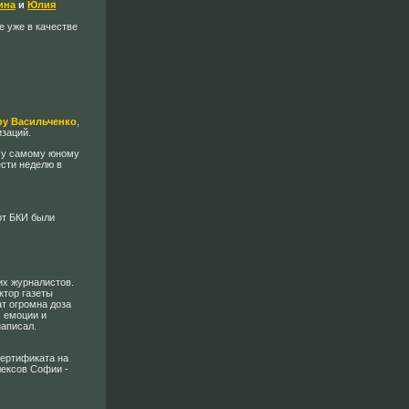
ина
и
Юлия
 уже в качестве
ру Васильченко
,
изаций.
му самому юному
ести неделю в
от БКИ были
их журналистов.
актор газеты
ат огромна доза
, емоции и
написал.
сертификата на
лексов Софии -