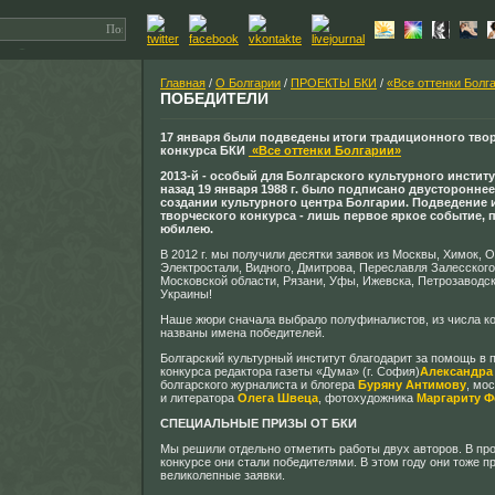
Главная
/
О Болгарии
/
ПРОЕКТЫ БКИ
/
«Все оттенки Болг
ПОБЕДИТЕЛИ
17 января были подведены итоги традиционного тво
конкурса БКИ
«Все оттенки Болгарии»
2013-й - особый для Болгарского культурного институт
назад 19 января 1988 г. было подписано двусторонне
создании культурного центра Болгарии. Подведение 
творческого конкурса - лишь первое яркое событие,
юбилею.
В 2012 г. мы получили десятки заявок из Москвы, Химок, 
Электростали, Видного, Дмитрова, Переславля Залесского
Московской области, Рязани, Уфы, Ижевска, Петрозаводск
Украины!
Наше жюри сначала выбрало полуфиналистов, из числа к
названы имена победителей.
Болгарский культурный институт благодарит за помощь в 
конкурса редактора газеты «Дума» (г. София)
Александра
болгарского журналиста и блогера
Буряну Антимову
, мо
и литератора
Олега Швеца
, фотохудожника
Маргариту Ф
СПЕЦИАЛЬНЫЕ ПРИЗЫ ОТ БКИ
Мы решили отдельно отметить работы двух авторов. В п
конкурсе они стали победителями. В этом году они тоже п
великолепные заявки.