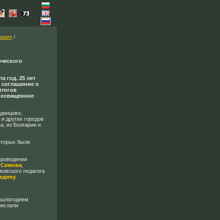
арии»
/
рческого
а год. 25 лет
е соглашение о
итогов
 посвященное
Одинцово,
 и других городов
а, из Болгарии и
оторых были
проведении
 Симова
,
сковского педагога
едину
.
рошлогоднем
рислали