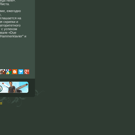
Gega New».
.Листа.
име, ежегодно
,
иглашается на
я скрипки и
авторитетного
т с успехом
ивале «Due
"Hammerklavier" и
рх