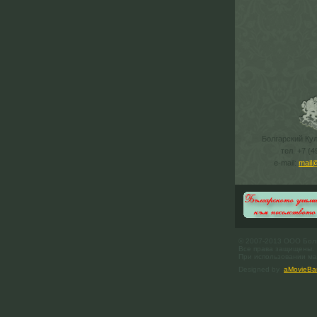
Болгарский Ку
тел. +7 (4
e-mail:
mail
© 2007-2013 ООО Бол
Все права защищены.
При использовании мат
Designed by
aMovieBa