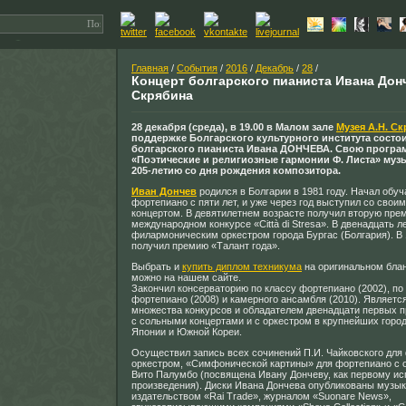
Главная
/
События
/
2016
/
Декабрь
/
28
/
Концерт болгарского пианиста Ивана Дон
Скрябина
28 декабря (среда), в 19.00 в Малом зале
Музея А.Н. С
поддержке Болгарского культурного института состо
болгарского пианиста Ивана ДОНЧЕВА. Свою програ
«Поэтические и религиозные гармонии Ф. Листа» муз
205-летию со дня рождения композитора.
Иван Дончев
родился в Болгарии в 1981 году. Начал обуч
фортепиано с пяти лет, и уже через год выступил со свои
концертом. В девятилетнем возрасте получил вторую пре
международном конкурсе «Città di Stresa». В двенадцать л
филармоническим оркестром города Бургас (Болгария). В 
получил премию «Талант года».
Выбрать и
купить диплом техникума
на оригинальном бла
можно на нашем сайте.
Закончил консерваторию по классу фортепиано (2002), по
фортепиано (2008) и камерного ансамбля (2010). Являетс
множества конкурсов и обладателем двенадцати первых 
с сольными концертами и с оркестром в крупнейших горо
Японии и Южной Кореи.
Осуществил запись всех сочинений П.И. Чайковского для
оркестром, «Симфонической картины» для фортепиано с 
Вито Палумбо (посвящена Ивану Дончеву, как первому ис
произведения). Диски Ивана Дончева опубликованы музы
издательством «Rai Trade», журналом «Suonare News»,