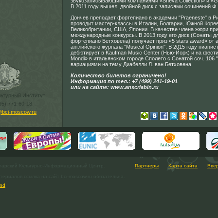
звукозаписывающими компаниями «Sheva Collection» и «
В 2011 году вышел двойной диск с записями сочинений Ф
Дончев преподает фортепиано в академии "Praeneste" в Р
проводит мастер-классы в Италии, Болгарии, Южной Корее
Великобритании, США, Японии. В качестве члена жюри пр
международные конкурсы. В 2013 году его диск (Сонаты дл
фортепиано Бетховена) получает приз «5 stars award» от 
английского журнала "Musical Opinion". В 2015 году пианис
дебютирует в Kaufman Music Center (Нью-Йорк) и на фест
Mondi» в итальянском городе Сполето с Сонатой соч. 106 
вариациями на тему Диабелли Л. ван Бетховена.
Количество билетов ограничено!
Информация по тел.: +7 (499) 241-19-01
или на сайте: www.anscriabin.ru
льтурный Институт
95) 771-60-18
@bci-moscow.ru
гарский Культурно-Информационный Центр.
Партнеры
Карта сайта
Вве
ериалов ссылка на сайт bci-moscow.ru обязательна.
nd