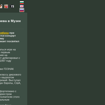
чева в Музее
крябина
при
ится концерт
мму
ыкант посвятил
аться игре на
м первым
мию на
ет дебютировал с
1997 году
нке ГОЗНАК
 классу джазового
я лауреатом
премий. Выступал
дах Европы, США,
 фортепиано с
оркестром
полнителю этого
кальным