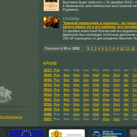
Выставка будет работать с 20 декабря 2016 г. п
в Мраморном зале Библиотеки иностранной ли
Рудомино.
17/12/2016
"Каждый переводчик и писатель - не толь
своего языка, но и его ребенок, его питоме
15 декабря известный болгарский исследоват
Димитров был награжден почетным дипломом 
250-ой годовщины со дня рождения Василия Л
Показано
1-10
из
1202
1
2
3
4
5
6
7
8
9
10
11
12
АРХИВ
2017:
Янв
·
Фев
·
Мар
·
Апр
·
Май
·
Июн
·
Июл
·
Авг
·
Се
2016:
Янв
·
Фев
·
Мар
·
Апр
·
Май
·
Июн
·
Июл
·
Авг
·
Се
2015:
Янв
·
Фев
·
Мар
·
Апр
·
Май
·
Июн
·
Июл
·
Авг
·
Се
2014:
Янв
·
Фев
·
Мар
·
Апр
·
Май
·
Июн
·
Июл
·
Авг
·
Се
2013:
Янв
·
Фев
·
Мар
·
Апр
·
Май
·
Июн
·
Июл
·
Авг
·
Се
2012:
Янв
·
Фев
·
Мар
·
Апр
·
Май
·
Июн
·
Июл
·
Авг
·
Се
2011:
Янв
·
Фев
·
Мар
·
Апр
·
Май
·
Июн
·
Июл
·
Авг
·
Се
2010:
Янв
·
Фев
·
Мар
·
Апр
·
Май
·
Июн
·
Июл
·
Авг
·
Се
ьтурный Институт
2009:
Янв
·
Фев
·
Мар
·
Апр
·
Май
·
Июн
·
Июл
·
Авг
·
Се
95) 771-60-18
2008:
Янв
·
Фев
·
Мар
·
Апр
·
Май
·
Июн
·
Июл
·
Авг
·
Се
bci-moscow.ru
2007:
Янв
·
Фев
·
Мар
·
Апр
·
Май
·
Июн
·
Июл
·
Авг
·
Се