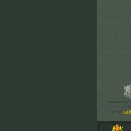
Болгарский Кул
тел. +7 (4
e-mail:
mail@