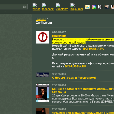
Главная
/
События
01/01/2017
Внимание!
Недорого
купить аттестат
об окончании школы 
сроки с доставкой на дом
Новый сайт Болгарского культурного инст
находится по адресу:
BCI-RUSSIA.RU
Данный ресурс - архивный и не обновляетс
г.
Всю самую актуальную информацию, афиш
читай на
BCI-RUSSIA.RU
30/12/2016
С Новым годом и Рождеством!
28/12/2016
Концерт болгарского пианиста Ивана Донч
Скрябина
28 декабря (среда), в 19.00 в Малом зале Музе
при поддержке Болгарского культурного инстит
концерт болгарского пианиста Ивана ДОНЧЕВА
23/12/2016
«Эта история заставляет задуматься о многи