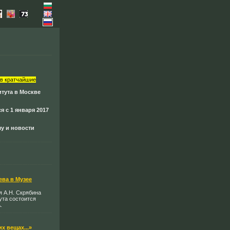
в кратчайшие
итута в Москве
я с 1 января 2017
у и новости
ева в Музее
я А.Н. Скрябина
ута состоится
.
х вещах...»