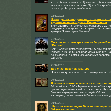
21 декабря в Белом зале Дома кино с больши
московская премьера ленты "Досье "Петров" б
режиссера Георгия Балабанова.
22/12/2016
Неожиданное продолжение получит выстав
художника-карикатуриста Йовчо Савова
В Фотоцентре на Гоголевском бульваре с 20 по
поддержке Болгарского культурного института 
ярмарка "Новогодняя Мозаика"
21/12/2016
Московская премьера фильма Георгия Бал
"Петров"
БКИ и Союз кинематографистов РФ приглашаю
(среда), в 19.00, в Белый зал Дома кино (ул. В
показ одного из самых обсуждаемых современ
фильмов
21/12/2016
Дом славянской литературы
Новое культурное пространство открылось в 
20/12/2016
Открытию Центра славянских культур посв
20 декабря, в 18.00 в Мраморном зале "Иностр
презентация уникальной фотовыставки «Рукоп
Балкан - перекресток цивилизаций. Общее
наследие», подготовленной Болгарским культу
20/12/2016
«Рукописное наследие Балкан - перекрест
Общее наследие»