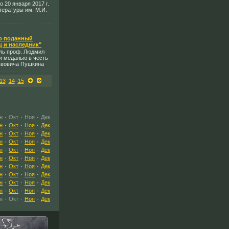
о 20 января 2017 г.
тературы им. М.И.
ко поданный
ц и наследник"
ель проф. Людмил
и медалью в честь
ьвовича Пушкина
13
14
15
н
·
Окт
·
Ноя
·
Дек
н
·
Окт
·
Ноя
·
Дек
н
·
Окт
·
Ноя
·
Дек
н
·
Окт
·
Ноя
·
Дек
н
·
Окт
·
Ноя
·
Дек
н
·
Окт
·
Ноя
·
Дек
н
·
Окт
·
Ноя
·
Дек
н
·
Окт
·
Ноя
·
Дек
н
·
Окт
·
Ноя
·
Дек
н
·
Окт
·
Ноя
·
Дек
н
·
Окт
·
Ноя
·
Дек