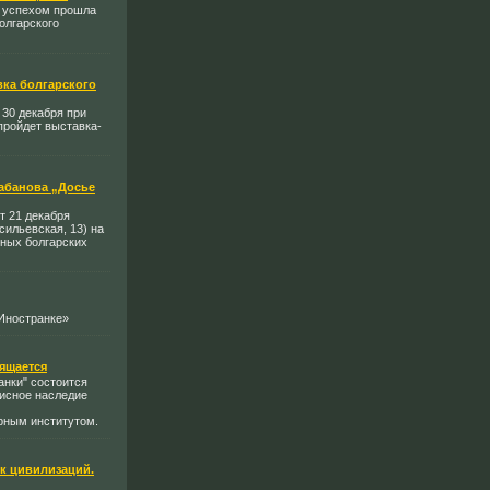
м успехом прошла
олгарского
ка болгарского
 30 декабря при
пройдет выставка-
абанова „Досье
т 21 декабря
асильевская, 13) на
ных болгарских
«Иностранке»
ящается
анки" состоится
исное наследие
рным институтом.
ок цивилизаций.