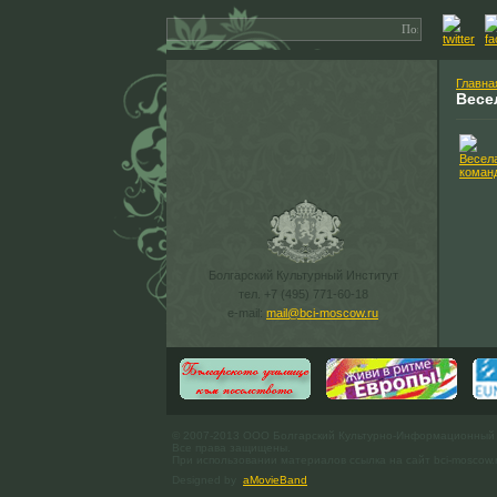
Главна
Весе
Болгарский Культурный Институт
тел. +7 (495) 771-60-18
e-mail:
mail@bci-moscow.ru
© 2007-2013 ООО Болгарский Культурно-Информационный
Все права защищены.
При использовании материалов ссылка на сайт bci-moscow.
Designed by
aMovieBand