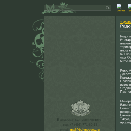
У дома
Родо
Родопи
Българ
планин
терито
площ на
571 кв
още Ор
митичн
Реки: 
Доспат
Кърджа
Платан
извест
Ягодин
Пампор
Минера
Баните
Белинт
резерв
Бачков
Татул,
Българския културен институт
прориц
тел. +7 (495) 771-60-18
e-mail:
mail@bci-moscow.ru