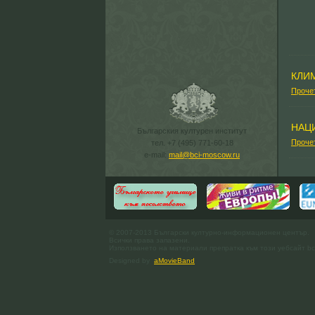
КЛИ
Проче
НАЦ
Българския културен институт
Проче
тел. +7 (495) 771-60-18
e-mail:
mail@bci-moscow.ru
© 2007-2013 Български културно-информационен център.
Всички права запазени.
Използването на материали препратка към този уебсайт bc
Designed by
aMovieBand