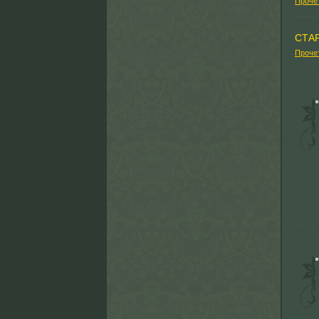
Проче
СТА
Проче