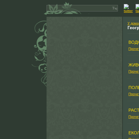
У дома
Геог
ВОД
Проче
ЖИВ
Проче
ПОЛ
Проче
РАС
Проче
ЕКО