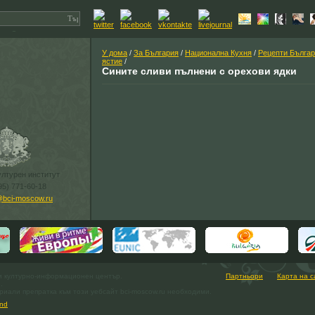
У дома
/
За България
/
Национална Кухня
/
Рецепти Българ
ястие
/
Сините сливи пълнени с орехови ядки
ултурен институт
95) 771-60-18
@bci-moscow.ru
и културно-информационен център.
Партньори
Карта на с
.
иали препратка към този уебсайт bci-moscow.ru необходими.
nd