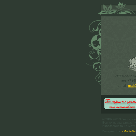
Българския к
тел. +7 (4
e-mail:
mail
© 2007-2013 Българск
Всички права запазени
Използването на матер
Designed by
aMovieBa