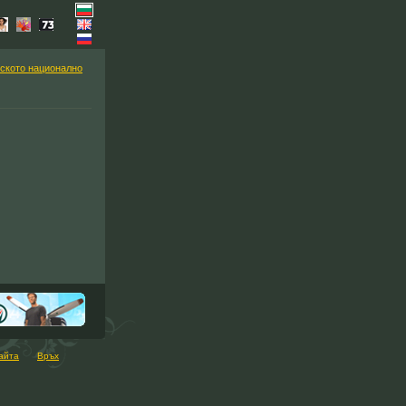
ското национално
айта
Връх