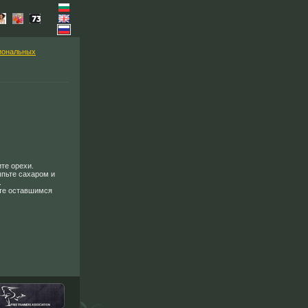
иональных
те орехи.
пьте сахаром и
.
йте оставшимся