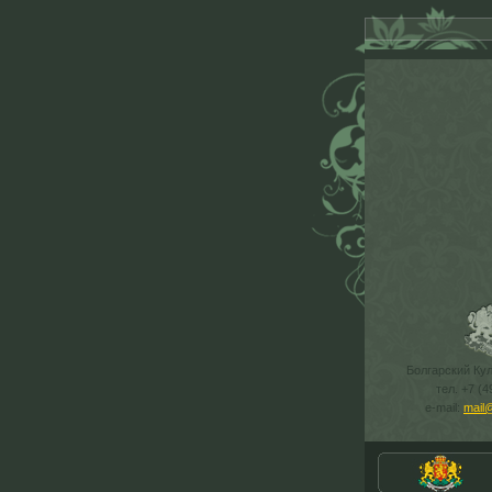
Болгарский Ку
тел. +7 (4
e-mail:
mail