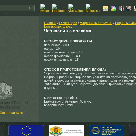
Главная
/
О Болгарии
/
Национальная Кухня
/
Рецепты нац
Болгарских блюд
/
Чернослив с орехами
НЕОБХОДИМЫЕ ПРОДУКТЫ:
чернослив - 80 г
сахар - 10 г
вино красное сухое - 20 г
сироп фруктовый - 20 г
орехи очищенные - 15 г
СПОСОБ ПРИГОТОВЛЕНИЯ БЛЮДА:
Чернослив замочите, удалите косточки и вместо них вложи
Нафаршированный чернослив уложите на противень, посы
полейте соусом из смеси сиропа и вина (половина нормы)
Запекайте 10 минут в нагретой духовке. При подаче поле
соусом.
Количество порций: 1
Время приготовления: 40 мин.
льтурный Институт
Калорийность: mid
95) 771-60-18
@bci-moscow.ru