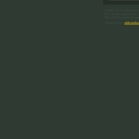
© 2007-2013 ООО Бол
Все права защищены.
При использовании мат
Designed by
aMovieBa