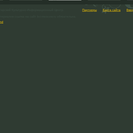
гарский Культурно-Информационный Центр.
Партнеры
Карта сайта
Вве
ериалов ссылка на сайт bci-moscow.ru обязательна.
nd