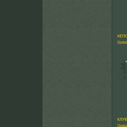
КЕП
Подро
КЛУ
Подро