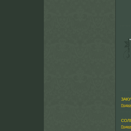
ЗАК
Подро
СОЛ
Подро