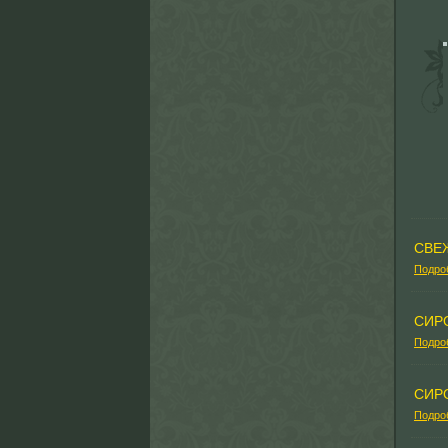
СВЕ
Подро
СИР
Подро
СИР
Подро