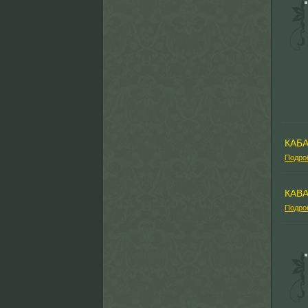
КАБ
Подро
КАВ
Подро