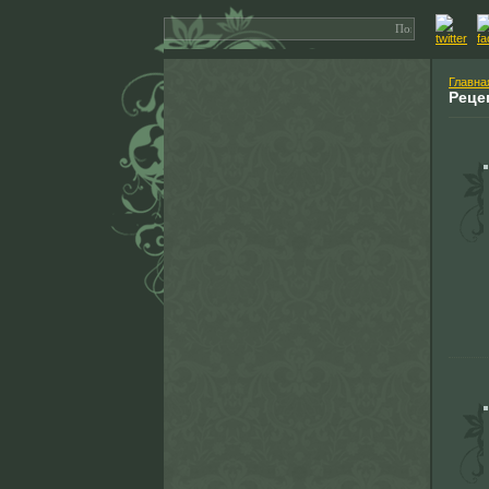
Главна
Реце