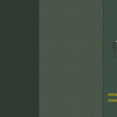
ИХН
Подро